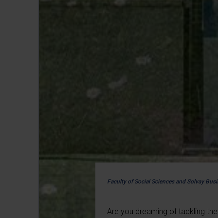
Faculty of Social Sciences and Solvay Bus
Are you dreaming of tackling the