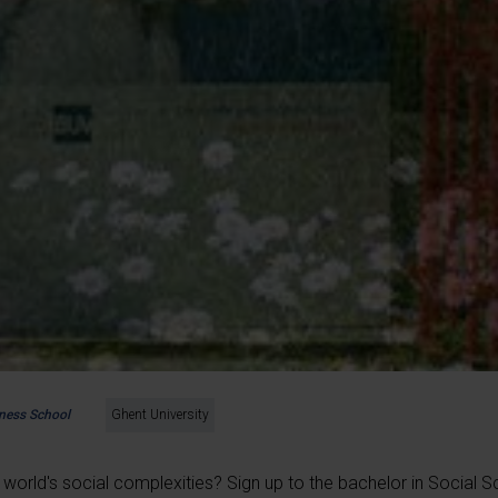
iness School
Ghent University
 world's social complexities? Sign up to the bachelor in Social S