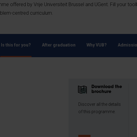
mme offered by Vrije Universiteit Brussel and UGent. Fill your too
roblem-centred curriculum.
Is this for you?
After graduation
Why VUB?
Admissio
Download the
brochure
Discover all the details
of this programme.