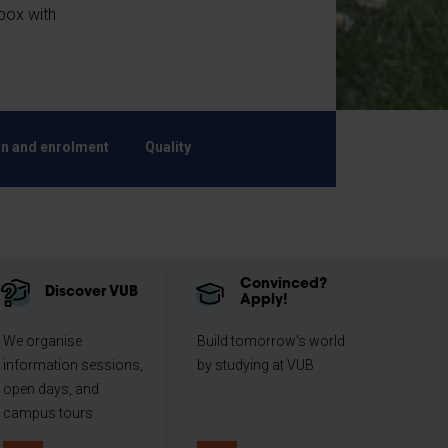
lbox with
n and enrolment
Quality
Convinced?
Discover VUB
Apply!
We organise
Build tomorrow's world
information sessions,
by studying at VUB
open days, and
campus tours