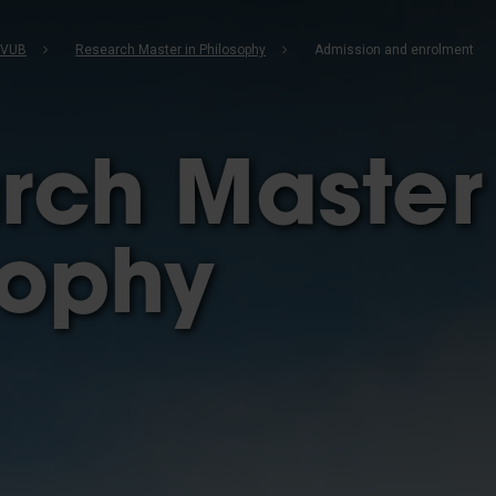
b
 VUB
Research Master in Philosophy
Admission and enrolment
rch Master 
sophy