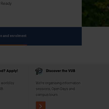
. Ready
n and enrolment
d? Apply!
Discover the VUB
 world by
We're organising information
UB.
sessions, Open Days and
campus tours.