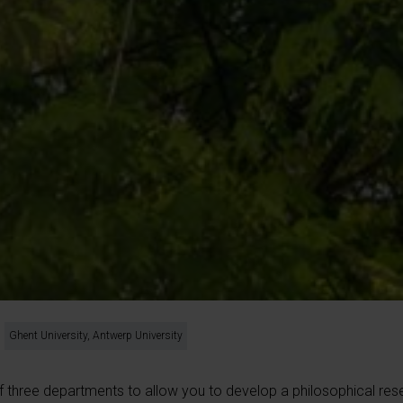
Ghent University, Antwerp University
 three departments to allow you to develop a philosophical res