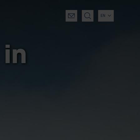
EN
in