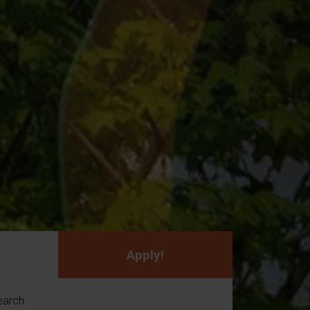
Apply!
earch