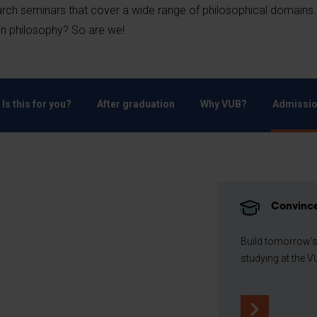
arch seminars that cover a wide range of philosophical domains
 in philosophy? So are we!
Is this for you?
After graduation
Why VUB?
Admissio
Convince
Build tomorrow's
studying at the V