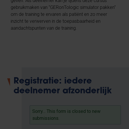
geven. Als deelnemer kan je tijdens deze cursus
gebruikmaken van "GERonTologic simulator pakken"
om de training te ervaren als patiënt en zo meer
inzicht te verwerven in de toepasbaarheid en
aandachtspunten van de training.
Registratie: iedere
deelnemer afzonderlijk
Sorry… This form is closed to new
Statusbericht
submissions.