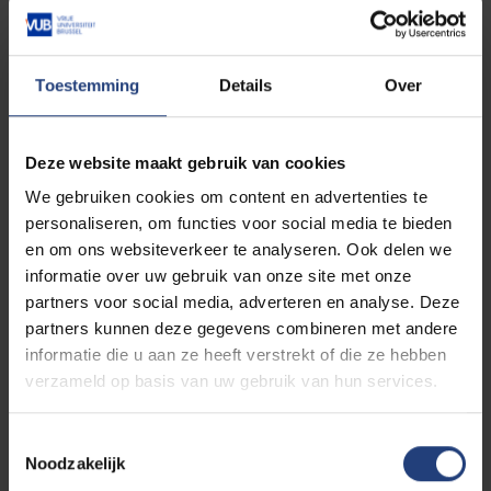
bijsturen voor een optimale effectiviteit. Je krijgt
nieuwe handvatten voor het behandelen van
rugklachten bij oudere volwassenen en leert hoe de
manuele benadering kan bijdragen aan het
Toestemming
Details
Over
verbeteren van mobiliteit en pijnverlichting, met
respect voor de veranderde gewrichten van oudere
volwassenen.
Deze website maakt gebruik van cookies
We gebruiken cookies om content en advertenties te
Geriatric Rehab Day 4: Parkinsonrevalidatie,
personaliseren, om functies voor social media te bieden
incl. PARKIBOKS
en om ons websiteverkeer te analyseren. Ook delen we
informatie over uw gebruik van onze site met onze
partners voor social media, adverteren en analyse. Deze
In deze cursus focussen we op de revalidatie van
partners kunnen deze gegevens combineren met andere
oudere volwassenen met de ziekte van Parkinson.
informatie die u aan ze heeft verstrekt of die ze hebben
We verdiepen ons in de belangrijkste motorische en
verzameld op basis van uw gebruik van hun services.
niet-motorische symptomen die het functioneren
beïnvloeden en bespreken hoe bradykinesie, rigiditeit,
houdingsinstabiliteit, freezing en verminderde
Toestemmingsselectie
coördinatie gericht kunnen aangepakt worden binnen
Noodzakelijk
een therapeutisch traject. Een centraal onderdeel van