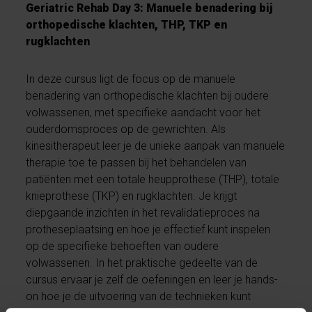
Geriatric Rehab Day 3: Manuele benadering bij
orthopedische klachten, THP, TKP en
rugklachten
In deze cursus ligt de focus op de manuele
benadering van orthopedische klachten bij oudere
volwassenen, met specifieke aandacht voor het
ouderdomsproces op de gewrichten. Als
kinesitherapeut leer je de unieke aanpak van manuele
therapie toe te passen bij het behandelen van
patiënten met een totale heupprothese (THP), totale
knieprothese (TKP) en rugklachten. Je krijgt
diepgaande inzichten in het revalidatieproces na
protheseplaatsing en hoe je effectief kunt inspelen
op de specifieke behoeften van oudere
volwassenen. In het praktische gedeelte van de
cursus ervaar je zelf de oefeningen en leer je hands-
on hoe je de uitvoering van de technieken kunt