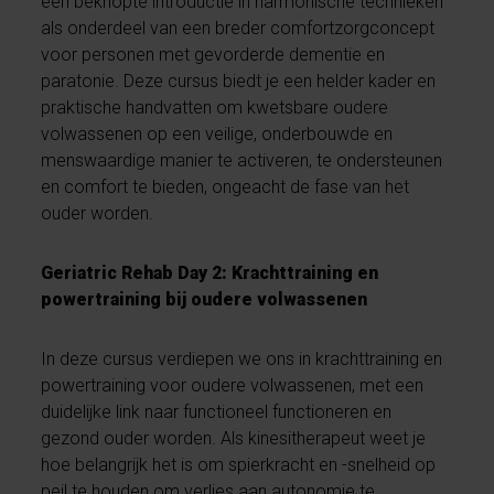
een beknopte introductie in harmonische technieken
als onderdeel van een breder comfortzorgconcept
voor personen met gevorderde dementie en
paratonie. Deze cursus biedt je een helder kader en
praktische handvatten om kwetsbare oudere
volwassenen op een veilige, onderbouwde en
menswaardige manier te activeren, te ondersteunen
en comfort te bieden, ongeacht de fase van het
ouder worden.
Geriatric Rehab Day 2: Krachttraining en
powertraining bij oudere volwassenen
In deze cursus verdiepen we ons in krachttraining en
powertraining voor oudere volwassenen, met een
duidelijke link naar functioneel functioneren en
gezond ouder worden. Als kinesitherapeut weet je
hoe belangrijk het is om spierkracht en -snelheid op
peil te houden om verlies aan autonomie te