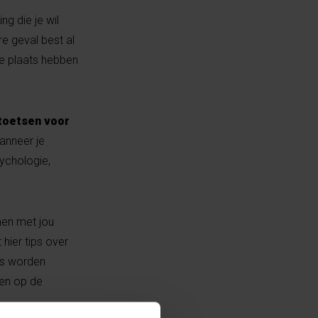
ng die je wil
re geval best al
e plaats hebben
toetsen voor
anneer je
sychologie,
men met jou
 hier tips over
sis worden
ven op de