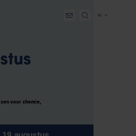
NL
stus
sen voor chemie,
19 augustus