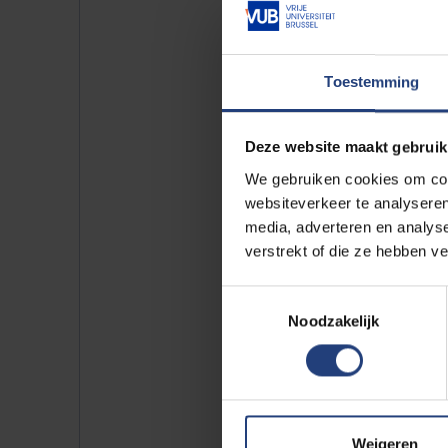
Onderschat daarnaast ook niet 
universiteit immers niet enkel v
Toestemming
vlot kan schrijven en presenteren
ook de
voorkennistoets aca
Deze website maakt gebruik
We gebruiken cookies om cont
websiteverkeer te analyseren
Voor wie?
media, adverteren en analys
verstrekt of die ze hebben v
Voor alle toekomstige eerstejaa
Toestemmingsselectie
onderdeel hebben.
Noodzakelijk
Inschri
Weigeren