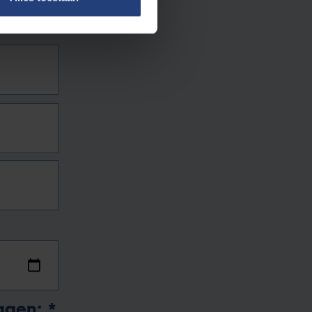
eggen:
*