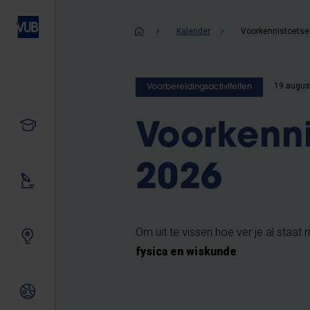
Overslaan
en
Kruimelpad
Kalender
naar
de
inhoud
19 augus
Voorbereidingsactiviteiten
gaan
Studeren
Voorkenni
2026
Ons onderzoek
Om uit te vissen hoe ver je al staa
Samen innoveren
fysica en wiskunde
.
Internationale relaties