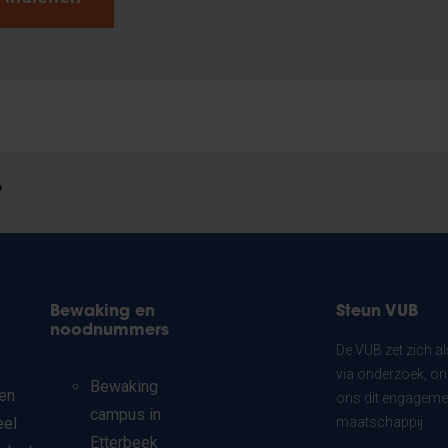
?
Bewaking en
Steun VUB
noodnummers
De VUB zet zich a
via onderzoek, on
Bewaking
en
ons dit engagemen
campus in
eel
maatschappij.
Etterbeek