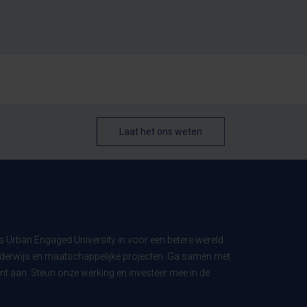
Laat het ons weten
ls Urban Engaged University in voor een betere wereld
derwijs en maatschappelijke projecten. Ga samen met
t aan. Steun onze werking en investeer mee in de