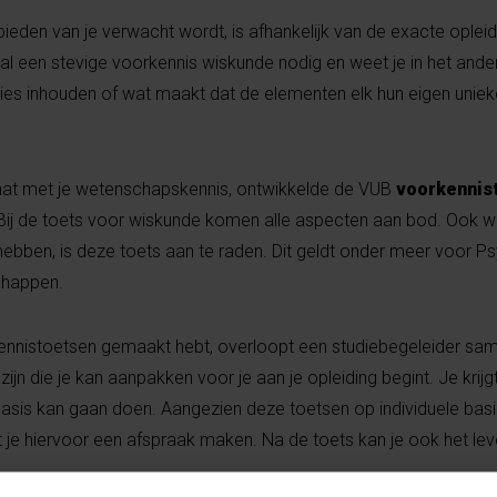
bieden van je verwacht wordt, is afhankelijk van de exacte opleidi
val een stevige voorkennis wiskunde nodig en weet je in het ande
es inhouden of wat maakt dat de elementen elk hun eigen uniek
staat met je wetenschapskennis, ontwikkelde de VUB
voorkennis
 Bij de toets voor wiskunde komen alle aspecten aan bod. Ook w
l hebben, is deze toets aan te raden. Dit geldt onder meer voor P
chappen.
ennistoetsen gemaakt hebt, overloopt een studiebegeleider sa
ijn die je kan aanpakken voor je aan je opleiding begint. Je krijgt
e basis kan gaan doen. Aangezien deze toetsen op individuele ba
e hiervoor een afspraak maken. Na de toets kan je ook het le