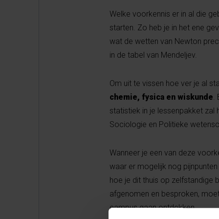
Welke voorkennis er in al die ge
starten. Zo heb je in het ene ge
wat de wetten van Newton preci
in de tabel van Mendeljev.
Om uit te vissen hoe ver je al 
chemie, fysica en wiskunde
.
statistiek in je lessenpakket za
Sociologie en Politieke wetens
Wanneer je een van deze voork
waar er mogelijk nog pijnpunten z
hoe je dit thuis op zelfstandig
afgenomen en besproken, moet j
campus gaan ontdekken.