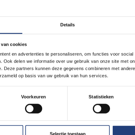
het belang van je kennis van het academisch Nederlands. Er wor
an je verwacht dat je snel teksten kan verwerken en studeren, ma
Details
 in het juiste register. Wil jij al eens nakijken of je goed bent vo
demisch Nederlands
af via
deze link
.
 van cookies
ent en advertenties te personaliseren, om functies voor social
. Ook delen we informatie over uw gebruik van onze site met on
e. Deze partners kunnen deze gegevens combineren met andere i
erzameld op basis van uw gebruik van hun services.
rsstudenten die in hun opleiding
chemie, fysica, wiskunde of 
Voorkeuren
Statistieken
jven
Selectie toestaan