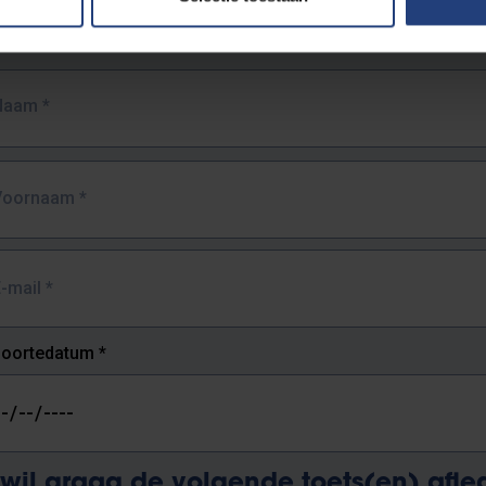
Naam
*
Voornaam
*
E-mail
*
oortedatum
*
 wil graag de volgende toets(en) afl