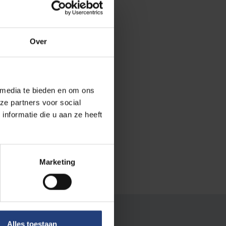
dt aan de
ar ook dat je
Over
orbereid? Leg dan
 media te bieden en om ons
ze partners voor social
nformatie die u aan ze heeft
statistiek
als
Marketing
Alles toestaan