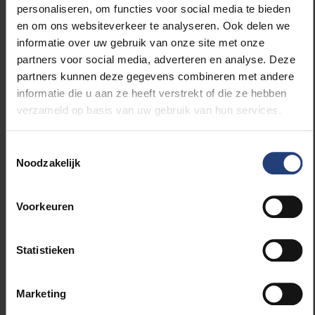
personaliseren, om functies voor social media te bieden
evalueert op basis van het Europees Referentiekader
en om ons websiteverkeer te analyseren. Ook delen we
voor Moderne Vreemde Talen
(ERK).
informatie over uw gebruik van onze site met onze
partners voor social media, adverteren en analyse. Deze
“De lesgevers hebben een onderwijsachtergrond en
partners kunnen deze gegevens combineren met andere
zijn doorgaans mensen die hun land gedwongen
informatie die u aan ze heeft verstrekt of die ze hebben
moesten ontvluchten. Het programma biedt hen de
verzameld op basis van uw gebruik van hun services.
kans om hun vaardigheden te behouden en te
versterken. Tegelijkertijd maken ze kennis met onze
Toestemmingsselectie
arbeidsmarkt. En dit terwijl ze ondersteund worden
Noodzakelijk
door deskundigen van de VUB op het gebied van
taalkunde en tweede taalverwerving.”
vervolgt Azar.
Voorkeuren
Naast het ontwikkelde onderwijspakket, bevat elke
les extra leeractiviteiten zoals (rollen)spellen,
groepswerk, storytelling, zang en toneelstukken.
Statistieken
Tijdens deze activiteiten wordt Arabisch, Nederlands
en Frans gesproken. Op deze manier leren kinderen
Marketing
op een open en ongedwongen manier over elkaars