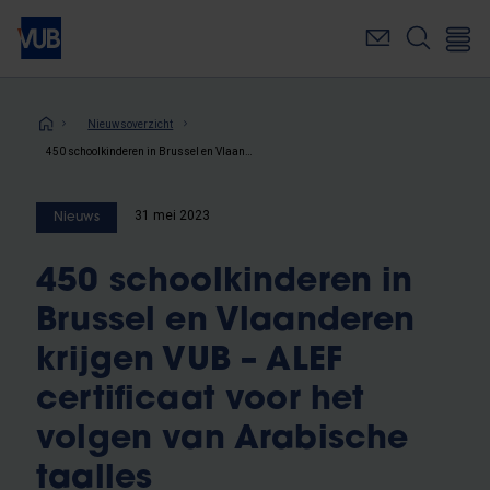
Overslaan
en
naar
de
inhoud
Kruimelpad
Nieuwsoverzicht
gaan
450 schoolkinderen in Brussel en Vlaanderen krijgen VUB – ALEF certificaat voor het volgen van Arabische taalles
31 mei 2023
Nieuws
450 schoolkinderen in
Brussel en Vlaanderen
krijgen VUB – ALEF
certificaat voor het
volgen van Arabische
taalles