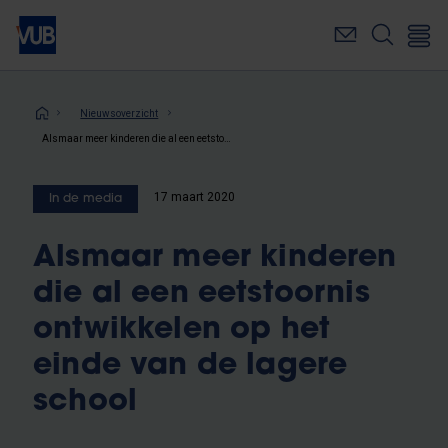
Overslaan
en
naar
de
inhoud
Kruimelpad
Nieuwsoverzicht
gaan
Alsmaar meer kinderen die al een eetstoornis ontwikkelen op het einde van de lagere school
17 maart 2020
In de media
Alsmaar meer kinderen
die al een eetstoornis
ontwikkelen op het
einde van de lagere
school