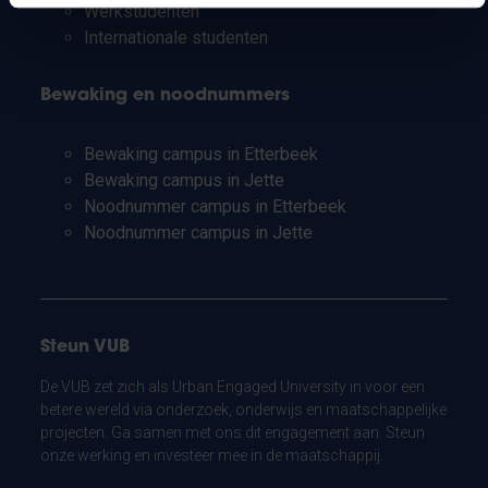
Werkstudenten
Internationale studenten
Bewaking en noodnummers
Bewaking campus in Etterbeek
Bewaking campus in Jette
Noodnummer campus in Etterbeek
Noodnummer campus in Jette
Steun VUB
De VUB zet zich als Urban Engaged University in voor een
betere wereld via onderzoek, onderwijs en maatschappelijke
projecten. Ga samen met ons dit engagement aan. Steun
onze werking en investeer mee in de maatschappij.