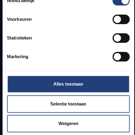
Noodzakelijk
Snel naar
Voorkeuren
Webmail
Statistieken
Jobs
Lesroosters
Bereikbaarheid
Marketing
Onderzoeksgroepen
Campusfaciliteiten
Alles toestaan
Info voor
Pers
Selectie toestaan
Studenten
Personeel
PhD-studenten
Weigeren
Leerkrachten en secundaire scholen