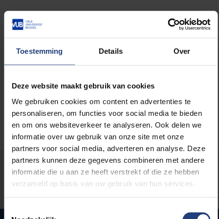
Lees meer over:
Toestemming
Details
Over
Maatschappij en engagement
Deze website maakt gebruik van cookies
We gebruiken cookies om content en advertenties te
personaliseren, om functies voor social media te bieden
en om ons websiteverkeer te analyseren. Ook delen we
informatie over uw gebruik van onze site met onze
partners voor social media, adverteren en analyse. Deze
partners kunnen deze gegevens combineren met andere
Stond er een fout op deze pagina?
informatie die u aan ze heeft verstrekt of die ze hebben
verzameld op basis van uw gebruik van hun services.
Laat het ons weten
Toestemmingsselectie