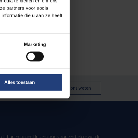
 media te bieden en om ons
ze partners voor social
nformatie die u aan ze heeft
Marketing
Alles toestaan
Laat het ons weten
ls Urban Engaged University in voor een betere wereld