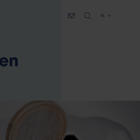
NL
 en