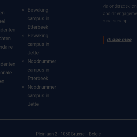
via onderzoek, on
Bewaking
en
ons dit engagemen
campus in
eel
maatschappij.
Etterbeek
udenten
Bewaking
chten
Ik doe mee
campus in
ndaire
Jette
Noodnummer
udenten
campus in
ionale
Etterbeek
en
Noodnummer
campus in
Jette
Pleinlaan 2 - 1050 Brussel - België