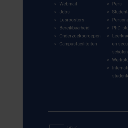
Webmail
Pers
Jobs
Student
Lesroosters
Person
Bereikbaarheid
PhD-st
Onderzoeksgroepen
Leerkra
Campusfaciliteiten
en secu
scholen
Werkst
Internat
student