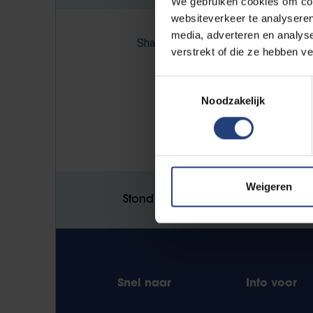
We gebruiken cookies om cont
websiteverkeer te analyseren
media, adverteren en analys
Share:
verstrekt of die ze hebben v
Toestemmingsselectie
Noodzakelijk
NULL
Weigeren
Stond er een fout op deze pagina
Snel naar
Info voor