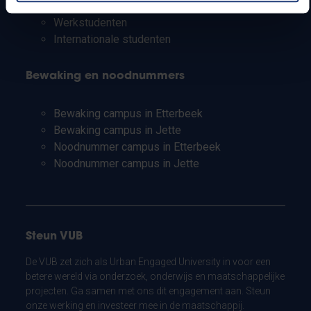
Leerkrachten en secundaire scholen
Werkstudenten
Internationale studenten
Bewaking en noodnummers
Bewaking campus in Etterbeek
Bewaking campus in Jette
Noodnummer campus in Etterbeek
Noodnummer campus in Jette
Steun VUB
De VUB zet zich als Urban Engaged University in voor een
betere wereld via onderzoek, onderwijs en maatschappelijke
projecten. Ga samen met ons dit engagement aan. Steun
onze werking en investeer mee in de maatschappij.