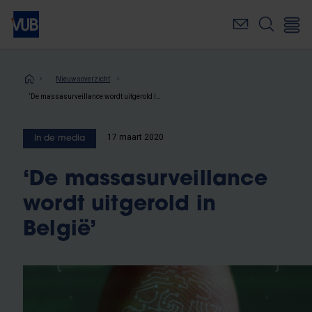
Overslaan
en
naar
de
inhoud
Kruimelpad
Nieuwsoverzicht
gaan
‘De massasurveillance wordt uitgerold in België’
17 maart 2020
In de media
‘De massasurveillance
wordt uitgerold in
België’