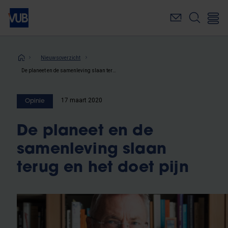
Overslaan
en
naar
de
inhoud
Kruimelpad
Nieuwsoverzicht
gaan
De planeet en de samenleving slaan terug en het doet pijn
17 maart 2020
Opinie
De planeet en de
samenleving slaan
terug en het doet pijn