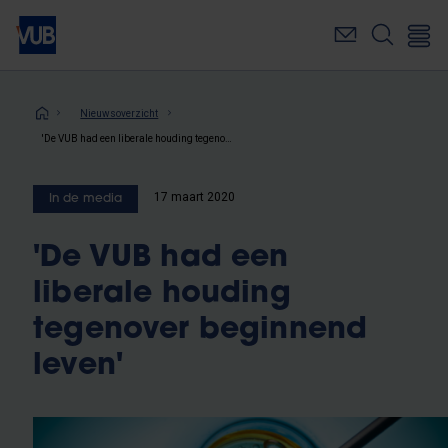
Overslaan
en
naar
de
inhoud
Kruimelpad
Nieuwsoverzicht
gaan
'De VUB had een liberale houding tegenover beginnend leven'
17 maart 2020
In de media
'De VUB had een
liberale houding
tegenover beginnend
leven'