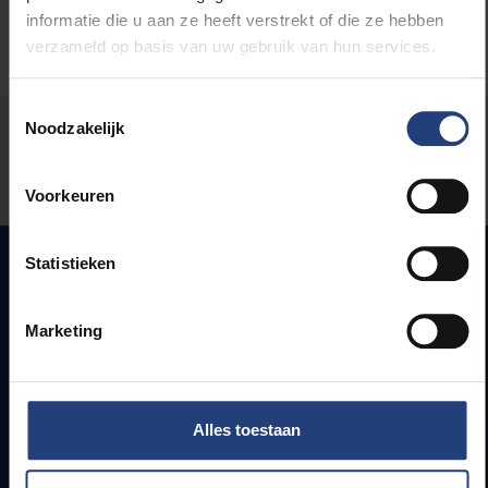
informatie die u aan ze heeft verstrekt of die ze hebben
verzameld op basis van uw gebruik van hun services.
Toestemmingsselectie
Noodzakelijk
Stond er een fout op deze pagina?
Laat het ons weten
Voorkeuren
Statistieken
Snel naar
Marketing
Webmail
Jobs
Lesroosters
Alles toestaan
Bereikbaarheid
Onderzoeksgroepen