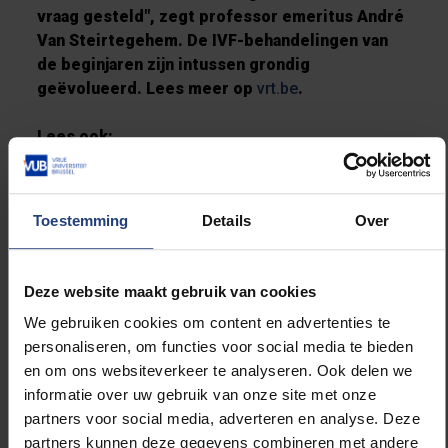
vraag gesteld", zegt professor emeritus André
Van Steirtegehem. De IVF-behandelingen van
de beginjaren zijn intussen grondig
geëvolueerd. Lees meer op
vrt.be
.
Lees ook:
'Wetenschappers verbeteren kansen op
zwangerschap'
'Ingevroren eicellen worden amper gebruikt'
Toestemming
Details
Over
Deze website maakt gebruik van cookies
We gebruiken cookies om content en advertenties te
Lees meer over:
personaliseren, om functies voor social media te bieden
en om ons websiteverkeer te analyseren. Ook delen we
Universiteit
informatie over uw gebruik van onze site met onze
partners voor social media, adverteren en analyse. Deze
partners kunnen deze gegevens combineren met andere