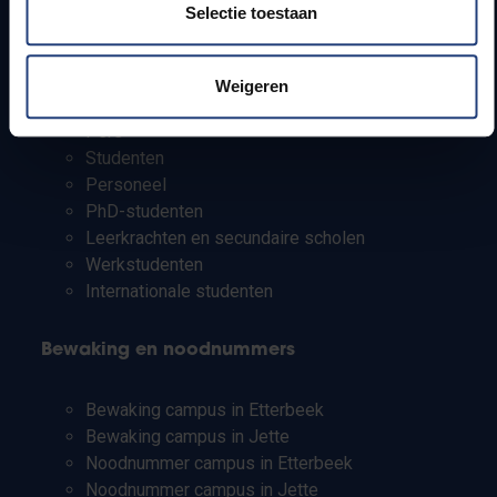
Campusfaciliteiten
Selectie toestaan
Info voor
Weigeren
Pers
Studenten
Personeel
PhD-studenten
Leerkrachten en secundaire scholen
Werkstudenten
Internationale studenten
Bewaking en noodnummers
Bewaking campus in Etterbeek
Bewaking campus in Jette
Noodnummer campus in Etterbeek
Noodnummer campus in Jette