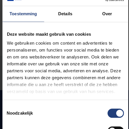
Het Nieuwsblad:
"Geen schaapjes maar auto's
tellen"
Toestemming
Details
Over
Deze website maakt gebruik van cookies
We gebruiken cookies om content en advertenties te
personaliseren, om functies voor social media te bieden
en om ons websiteverkeer te analyseren. Ook delen we
informatie over uw gebruik van onze site met onze
Stond er een fout op deze pagina?
partners voor social media, adverteren en analyse. Deze
partners kunnen deze gegevens combineren met andere
Laat het ons weten
informatie die u aan ze heeft verstrekt of die ze hebben
verzameld op basis van uw gebruik van hun services.
Toestemmingsselectie
Noodzakelijk
Snel naar
Webmail