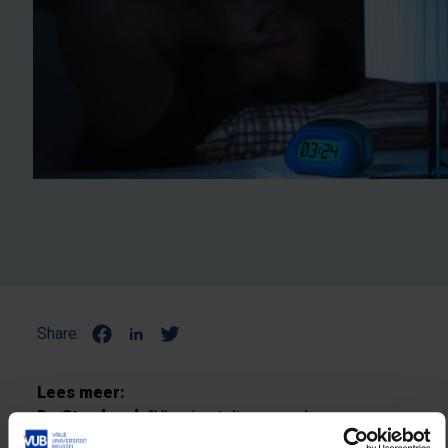
Share:
Lees meer:
De Standaard:
"Vlaming telt geen schapen maar
auto's"