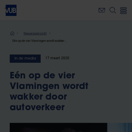
Overslaan
en
naar
de
inhoud
Kruimelpad
Nieuwsoverzicht
gaan
Eén op de vier Vlamingen wordt wakker door autoverkeer
17 maart 2020
In de media
Eén op de vier
Vlamingen wordt
wakker door
autoverkeer