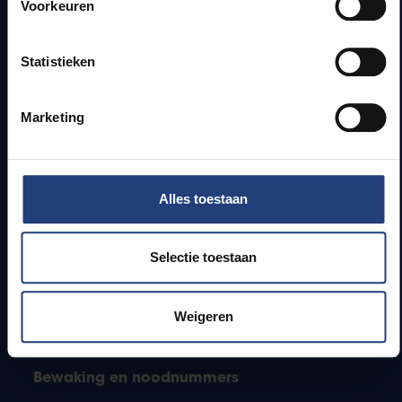
Voorkeuren
Jobs
Lesroosters
Statistieken
Bereikbaarheid
Onderzoeksgroepen
Campusfaciliteiten
Marketing
Info voor
Alles toestaan
Pers
Studenten
Personeel
Selectie toestaan
PhD-studenten
Leerkrachten en secundaire scholen
Werkstudenten
Weigeren
Internationale studenten
Bewaking en noodnummers