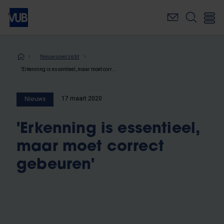
Overslaan
en
naar
de
inhoud
Kruimelpad
Nieuwsoverzicht
gaan
'Erkenning is essentieel, maar moet correct gebeuren'
17 maart 2020
Nieuws
'Erkenning is essentieel,
maar moet correct
gebeuren'