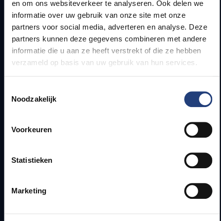
en om ons websiteverkeer te analyseren. Ook delen we
Snel naar
informatie over uw gebruik van onze site met onze
partners voor social media, adverteren en analyse. Deze
Webmail
partners kunnen deze gegevens combineren met andere
Jobs
informatie die u aan ze heeft verstrekt of die ze hebben
Lesroosters
verzameld op basis van uw gebruik van hun services.
Bereikbaarheid
Onderzoeksgroepen
Toestemmingsselectie
Campusfaciliteiten
Noodzakelijk
Info voor
Voorkeuren
Pers
Studenten
Statistieken
Personeel
PhD-studenten
Marketing
Leerkrachten en secundaire scholen
Werkstudenten
Internationale studenten