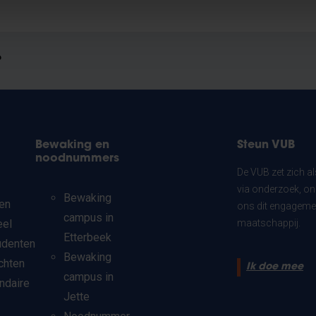
?
Bewaking en
Steun VUB
noodnummers
De VUB zet zich a
via onderzoek, on
Bewaking
en
ons dit engagemen
campus in
eel
maatschappij.
Etterbeek
udenten
Bewaking
chten
Ik doe mee
campus in
ndaire
Jette