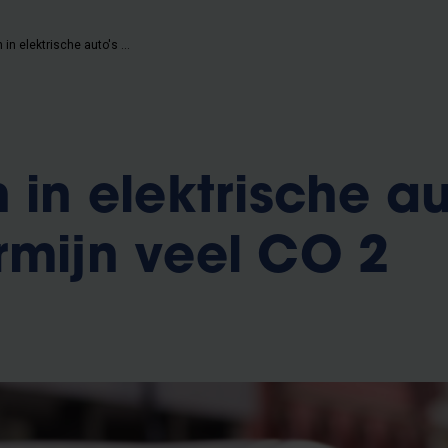
Investeren in elektrische auto's kan op termijn veel CO 2 besparen
 in elektrische au
rmijn veel CO 2