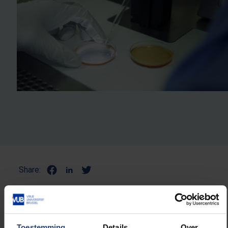
Share:
NULL
Toestemming
Details
Over