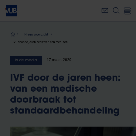
Overslaan
en
naar
de
inhoud
Kruimelpad
Nieuwsoverzicht
gaan
IVF door de jaren heen: van een medische doorbraak tot standaardbehandeling
17 maart 2020
In de media
IVF door de jaren heen:
van een medische
doorbraak tot
standaardbehandeling