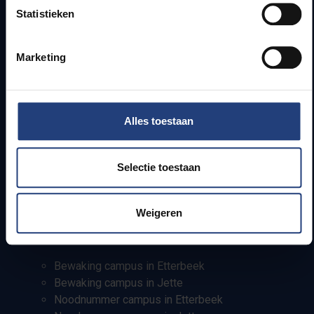
Statistieken
Campusfaciliteiten
Info voor
Marketing
Pers
Studenten
Alles toestaan
Personeel
PhD-studenten
Leerkrachten en secundaire scholen
Selectie toestaan
Werkstudenten
Internationale studenten
Weigeren
Bewaking en noodnummers
Bewaking campus in Etterbeek
Bewaking campus in Jette
Noodnummer campus in Etterbeek