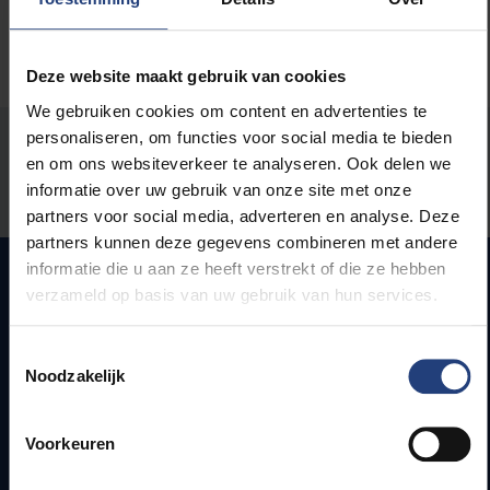
Deze website maakt gebruik van cookies
We gebruiken cookies om content en advertenties te
personaliseren, om functies voor social media te bieden
Stond er een fout op deze pagina?
en om ons websiteverkeer te analyseren. Ook delen we
informatie over uw gebruik van onze site met onze
Laat het ons weten
partners voor social media, adverteren en analyse. Deze
partners kunnen deze gegevens combineren met andere
informatie die u aan ze heeft verstrekt of die ze hebben
verzameld op basis van uw gebruik van hun services.
Snel naar
Toestemmingsselectie
Noodzakelijk
Webmail
Jobs
Lesroosters
Voorkeuren
Bereikbaarheid
Onderzoeksgroepen