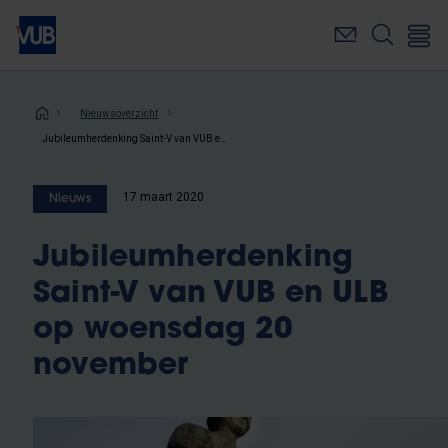
Overslaan
en
naar
de
inhoud
Kruimelpad
Nieuwsoverzicht
gaan
Jubileumherdenking Saint-V van VUB en ULB op woensdag 20 november
17 maart 2020
Nieuws
Jubileumherdenking
Saint-V van VUB en ULB
op woensdag 20
november