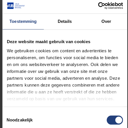
burgemeester van Brussel Philippe Close
13u30
Glas van de Vriendschap in de Militiezaal
Toestemming
Details
Over
Groot studentenfeest op de Zavel
Na de officiële plechtigheden in de ochtend
verzamelen de studenten van het Brussels Studenten
Deze website maakt gebruik van cookies
Genootschap van de VUB en van de Association des
We gebruiken cookies om content en advertenties te
Cercles étudiants van de ULB zich ’s middags op de
personaliseren, om functies voor social media te bieden
Grote Zavel. Tussen 12u en 17u vieren zij daar
en om ons websiteverkeer te analyseren. Ook delen we
uitbundig feest. Elke studentenkring heeft er zijn eigen
informatie over uw gebruik van onze site met onze
tent. Om 16u vertrekt een optocht te voet van de
partners voor social media, adverteren en analyse. Deze
Grote Zavel naar het Muntplein. Het eindpunt is dit
partners kunnen deze gegevens combineren met andere
jaar verschoven, omdat de Beurs door
informatie die u aan ze heeft verstrekt of die ze hebben
werkzaamheden niet bereikbaar is voor de stoet.
verzameld op basis van uw gebruik van hun services.
Fanfaremuziek zal de optocht begeleiden.
Toestemmingsselectie
Noodzakelijk