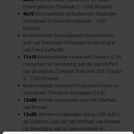
Braemgebouw (Pleinlaan 2 - 1050 Brussel)
9u15
Bloemenhulde gefusilleerden Nationale
Schietbaan (Kolonel Bourgstraat - 1030
Brussel)
Bloemenhulde Begraafplaats Brussel bij het
graf van Théodore Verhaegen en bij het graf
van Frans Kufferath.
11u15
Bloemenhulde monument ‘Groupe G’ en
monument ter herinnering aan de slachtoffers
van de barbarij (Campus Solbosch ULB, Square
G - 1050 Brussel)
Bloemenhulde monument Francisco Ferrer en
standbeeld Théodore Verhaegen (ULB)
12u00
Vertrek autobussen naar het Stadhuis
van Brussel
12u30
Gemeenschappelijke zitting VUB-ULB in
de Gotische Zaal van het Stadhuis van Brussel,
op uitnodiging van de twee rectoren en