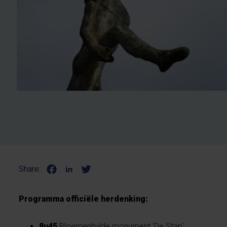
Share:
Programma officiële herdenking:
8u45
Bloemenhulde monument 'De Stap',