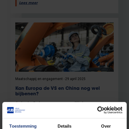
Lees meer
Maatschappij en engagement
29 april 2025
Kan Europa de VS en China nog wel
bijbenen?
Antonio Calcara over geopolitiek en
technologie in 21ste eeuw
Lees meer
Toestemming
Details
Over