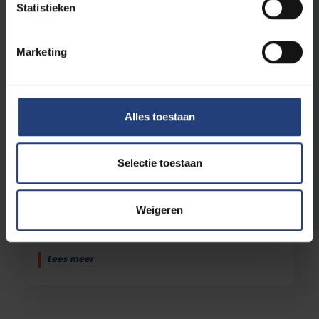
Statistieken
Marketing
Alles toestaan
Internationaal
3 februari 2025
Selectie toestaan
“Voor het eerst in meer dan 50 jaar is er
hoop”
Weigeren
VUB-professor Koert Debeuf over de
machtswissel in Syrië
Lees meer