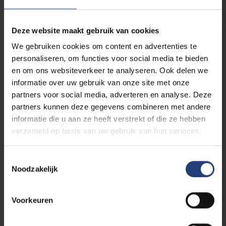
Deze website maakt gebruik van cookies
We gebruiken cookies om content en advertenties te
personaliseren, om functies voor social media te bieden
en om ons websiteverkeer te analyseren. Ook delen we
informatie over uw gebruik van onze site met onze
partners voor social media, adverteren en analyse. Deze
partners kunnen deze gegevens combineren met andere
informatie die u aan ze heeft verstrekt of die ze hebben
Wetenschap en onderzoek
10 februari 2025
verzameld op basis van uw gebruik van hun services.
“Een Europese superstaat? Met een eigen
leger? Ik zie het niet meteen gebeuren”
Toestemmingsselectie
Professor Luis Simón over de rol van Europa in
Noodzakelijk
de rivaliteit tussen Amerika en China
Voorkeuren
Lees meer