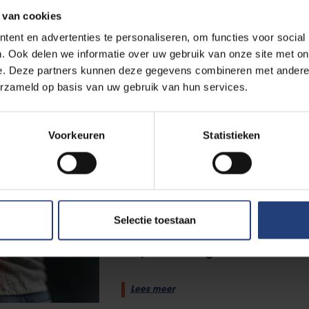
 van cookies
Wetenschap en onderzoek
27 mei 2024
ent en advertenties te personaliseren, om functies voor social
. Ook delen we informatie over uw gebruik van onze site met on
Kinderen en natuur: jouw men
e. Deze partners kunnen deze gegevens combineren met andere i
erzameld op basis van uw gebruik van hun services.
Respondenten gezocht
Voorkeuren
Statistieken
Lees meer
29 maart 2024
Gezocht! Mensen met overgew
Selectie toestaan
chronische lage rugpijn
Respondenten gezocht
Lees meer