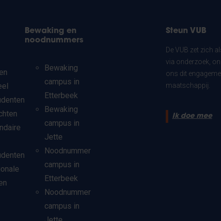
Bewaking en
Steun VUB
noodnummers
De VUB zet zich a
via onderzoek, on
Bewaking
en
ons dit engagemen
campus in
eel
maatschappij.
Etterbeek
udenten
Bewaking
chten
Ik doe mee
campus in
ndaire
Jette
Noodnummer
udenten
campus in
ionale
Etterbeek
en
Noodnummer
campus in
Jette