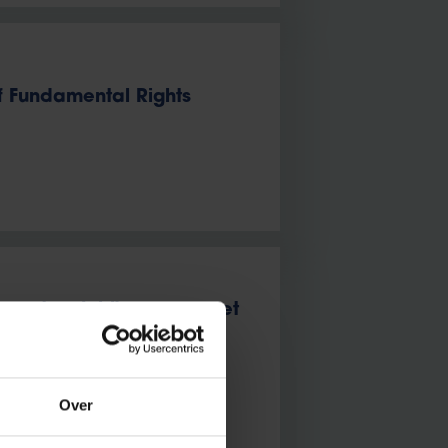
f Fundamental Rights
jn netwerk bij mensen met
Over