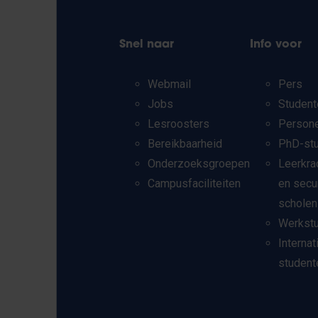
Snel naar
Info voor
Webmail
Pers
Jobs
Student
Lesroosters
Person
Bereikbaarheid
PhD-st
Onderzoeksgroepen
Leerkra
Campusfaciliteiten
en secu
scholen
Werkst
Internat
student