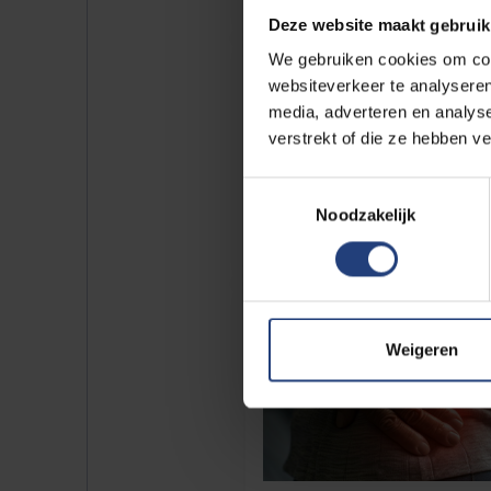
Deze website maakt gebruik
We gebruiken cookies om cont
websiteverkeer te analyseren
media, adverteren en analys
verstrekt of die ze hebben v
Toestemmingsselectie
Noodzakelijk
Weigeren