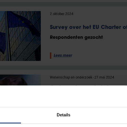
2 oktober 2024
Survey over het EU Charter o
Respondenten gezocht
Lees meer
Wetenschap en onderzoek
27 mei 2024
Onderzoek naar het slaap-pi
chronische pijn
Respondenten gezocht
Details
Lees meer