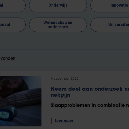
ni
Onderwijs
Innovatie
Wetenschap en
ionaal
Universitei
onderzoek
gevonden
4 december 2025
Neem deel aan onderzoek naa
nekpijn
Slaapproblemen in combinatie m
Lees meer