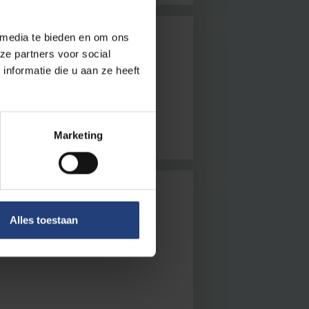
 media te bieden en om ons
ze partners voor social
ing telt!
nformatie die u aan ze heeft
Marketing
icht of obesitas en
Alles toestaan