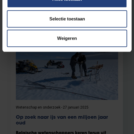
baanbrekend onderzoek onthult nieuwe
inzichten in seismische gevaren in Centraal-
Italië
Selectie toestaan
Lees meer
Weigeren
Wetenschap en onderzoek
27 januari 2025
Op zoek naar ijs van een miljoen jaar
oud
Belgische wetenschappers keren terug uit