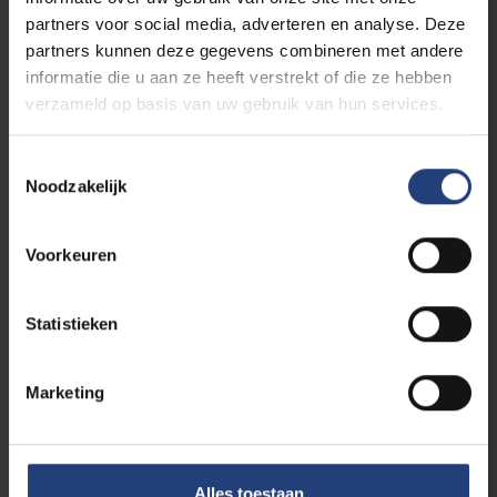
zeespiegel en zoetwatervoorraad
partners voor social media, adverteren en analyse. Deze
partners kunnen deze gegevens combineren met andere
Lees meer
informatie die u aan ze heeft verstrekt of die ze hebben
verzameld op basis van uw gebruik van hun services.
Toestemmingsselectie
Noodzakelijk
Voorkeuren
Statistieken
17 februari 2025
Marketing
VUB onderzoek naar de lange termijn
ontwikkeling van
aardbevingsgerelateerde breuken in
Centraal-Italië
Alles toestaan
Verbindende breuken, grotere risico’s: