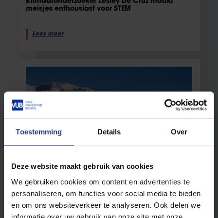
Klimaatonderzoeker Lesley De Cruz maakt
meisjes enthousiast voor STEM
Lees meer
Toestemming
Details
Over
Wetenschap en onderzoek
19 februari 2025
Deze website maakt gebruik van cookies
Gletsjersmelt versnelt de
We gebruiken cookies om content en advertenties te
zeespiegelstijging en beïnvloedt de
personaliseren, om functies voor social media te bieden
beschikbaarheid van water
en om ons websiteverkeer te analyseren. Ook delen we
Gletsjers krimpen sneller dan ooit: impact op
informatie over uw gebruik van onze site met onze