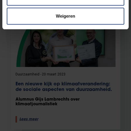
Weigeren
Duurzaamheid
20 maart 2023
Een nieuwe kijk op klimaatverandering:
de sociale aspecten van duurzaamheid.
Alumnus Gijs Lambrechts over
klimaatjournalistiek
Lees meer