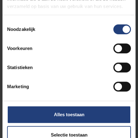
Lees meer
verzameld op basis van uw gebruik van hun services.
Toestemmingsselectie
Noodzakelijk
Voorkeuren
Statistieken
17 mei 2023
Marketing
Het maatschappelijk belang van
inclusieve LGBTQAI+-reclame
Rein Demunter over het wetenschappelijk en
Alles toestaan
maatschappelijk belang van LGBTQIA+
identiteit via reclame
Selectie toestaan
Lees meer