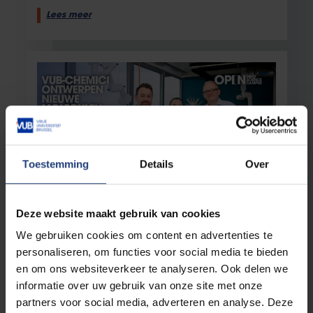
Lees meer
Toestemming
Details
Over
Innovatie
19 augustus 2025
Deze website maakt gebruik van cookies
“We hebben 12.000 bouwstenen om
We gebruiken cookies om content en advertenties te
nieuwe moleculen in elkaar te knutselen”
personaliseren, om functies voor social media te bieden
Organische chemie met zicht op de Brusselse
en om ons websiteverkeer te analyseren. Ook delen we
skyline
informatie over uw gebruik van onze site met onze
partners voor social media, adverteren en analyse. Deze
Lees meer