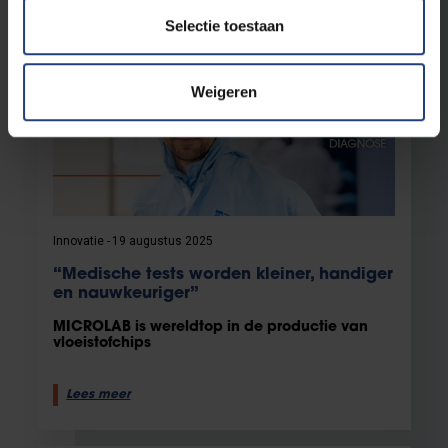
Selectie toestaan
Weigeren
Innovatie
19 augustus 2025
“Medische tests worden kleiner, handiger
en nauwkeuriger”
MICROLAB is wereldtop in de productie van
vloeistofchips
Lees meer