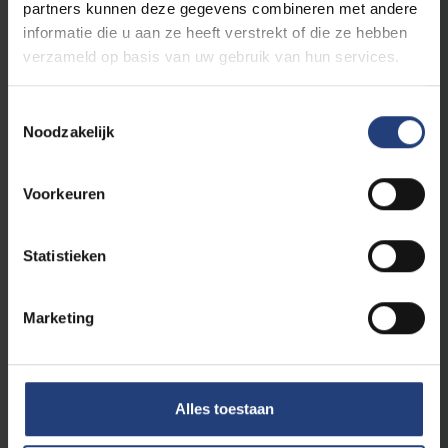
partners kunnen deze gegevens combineren met andere
informatie die u aan ze heeft verstrekt of die ze hebben
verzameld op basis van uw gebruik van hun services.
Toestemmingsselectie
Noodzakelijk
Voorkeuren
Innovatie
19 augustus 2025
Statistieken
“We werken aan zelfhelende en 3D-
geprinte materialen voor robots en
Marketing
vliegtuigen”
Op bezoek bij VUB-professoren Guy Van Assche
en Iris De Graeve van onderzoeksgroep SUME
Alles toestaan
Lees meer