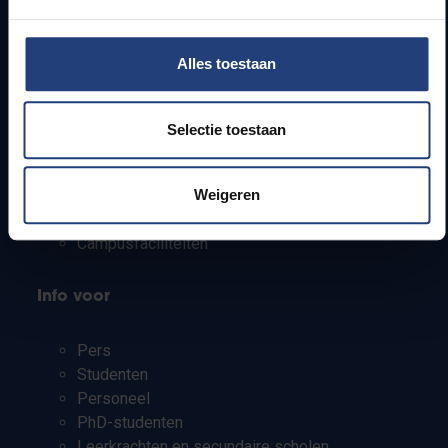
Alles toestaan
Snel naar
Webmail
Selectie toestaan
Jobs
Lesroosters
Bereikbaarheid
Weigeren
Onderzoeksgroepen
Campusfaciliteiten
Info voor
Pers
Studenten
Personeel
PhD-studenten
Leerkrachten en secundaire scholen