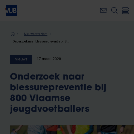
Overslaan
en
naar
de
inhoud
Kruimelpad
Nieuwsoverzicht
gaan
Onderzoek naar blessurepreventie bij 800 Vlaamse jeugdvoetballers
17 maart 2020
Nieuws
Onderzoek naar
blessurepreventie bij
800 Vlaamse
jeugdvoetballers