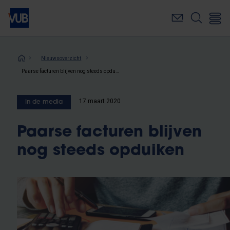
Overslaan
en
naar
de
inhoud
Kruimelpad
Nieuwsoverzicht
gaan
Paarse facturen blijven nog steeds opduiken
17 maart 2020
In de media
Paarse facturen blijven
nog steeds opduiken