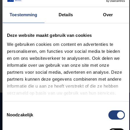
Maatschappij en engagement
Toestemming
Details
Over
Deze website maakt gebruik van cookies
We gebruiken cookies om content en advertenties te
personaliseren, om functies voor social media te bieden
en om ons websiteverkeer te analyseren. Ook delen we
informatie over uw gebruik van onze site met onze
Stond er een fout op deze pagina?
partners voor social media, adverteren en analyse. Deze
partners kunnen deze gegevens combineren met andere
Laat het ons weten
informatie die u aan ze heeft verstrekt of die ze hebben
verzameld op basis van uw gebruik van hun services.
Toestemmingsselectie
Noodzakelijk
Snel naar