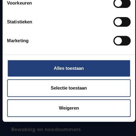
Webmail
Voorkeuren
Jobs
Lesroosters
Statistieken
Bereikbaarheid
Onderzoeksgroepen
Campusfaciliteiten
Marketing
Info voor
Alles toestaan
Pers
Studenten
Personeel
Selectie toestaan
PhD-studenten
Leerkrachten en secundaire scholen
Werkstudenten
Weigeren
Internationale studenten
Bewaking en noodnummers