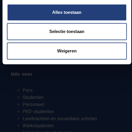
Snel naar
Alles toestaan
Webmail
Jobs
Selectie toestaan
Lesroosters
Bereikbaarheid
Weigeren
Onderzoeksgroepen
Campusfaciliteiten
Info voor
Pers
Studenten
Personeel
PhD-studenten
Leerkrachten en secundaire scholen
Werkstudenten