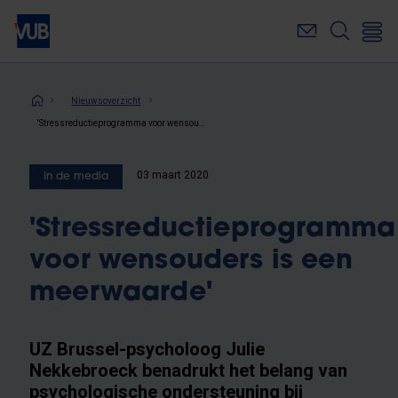
Overslaan
en
naar
de
inhoud
Kruimelpad
Nieuwsoverzicht
gaan
'Stressreductieprogramma voor wensouders is een meerwaarde'
03 maart 2020
In de media
'Stressreductieprogramma
voor wensouders is een
meerwaarde'
UZ Brussel-psycholoog Julie
Nekkebroeck benadrukt het belang van
psychologische ondersteuning bij