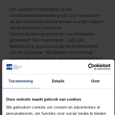
Een zwangerschapspoging via een
vruchtbaarheidsbehandeling kan door wensouders
als een stressvolle periode ervaren worden. Daarom
wordt vandaag in Leuven het
Stressreductieprogramma van vzw Kinderwens
gelanceerd. “Een meerwaarde”, zegt Julie
Nekkebroeck, psycholoog aan de fertiliteitskliniek
van het UZ Brussel. “Wij luisteren naar heel wat
mensen die het psychisch zwaar hebben tijdens hun
behandeling. Maar voor een uitgebreider
therapeutisch programma is er vaak geen tijd.”
Nekkebroeck hoopt in ieder geval dat er geen
Toestemming
Details
Over
verkeerde percepties ontstaan rond zwanger
proberen te worden. “Het verband tussen stress
hebben en al dan niet zwanger raken is immers nog
Deze website maakt gebruik van cookies
nooit aangetoond.” Lees meer op
demorgen.be
(+).
We gebruiken cookies om content en advertenties te
personaliseren, om functies voor social media te bieden