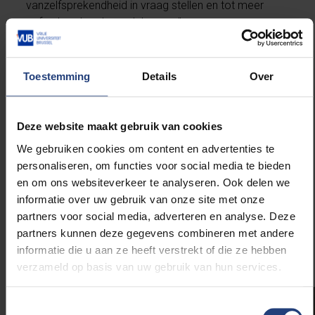
vanzelfsprekendheid in vraag stellen en tot meer
gefundeerd onderzoek komen.”
Lotte: “Om een internationaal, wetenschappelijk
onderbouwd sportreglement te krijgen en te
Toestemming
Details
Over
financieren, is er meer stimulans nodig dan de actie
van belangengroepen alleen.” Na hun werk te delen
Deze website maakt gebruik van cookies
met verschillende mediatitels, werd het in augustus
opgepikt door de redactie van Knack. “Ik was enorm
We gebruiken cookies om content en advertenties te
verrast dat de redactie van Knack weinig
personaliseren, om functies voor social media te bieden
aanpassingen maakte aan ons artikel. Ik ben best
en om ons websiteverkeer te analyseren. Ook delen we
wel trots dat ons artikel sterk genoeg was om als
informatie over uw gebruik van onze site met onze
vrijwel origineel werk te kunnen verschijnen in de
partners voor social media, adverteren en analyse. Deze
media."
partners kunnen deze gegevens combineren met andere
informatie die u aan ze heeft verstrekt of die ze hebben
verzameld op basis van uw gebruik van hun services.
Toestemmingsselectie