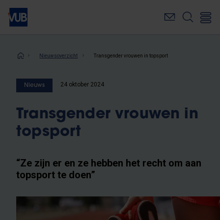
Overslaan
en
naar
de
inhoud
Kruimelpad
Nieuwsoverzicht
Transgender vrouwen in topsport
gaan
24 oktober 2024
Nieuws
Transgender vrouwen in
topsport
“Ze zijn er en ze hebben het recht om aan
topsport te doen”