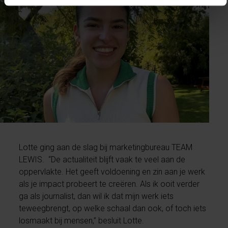
Lotte ging aan de slag bij marketingbureau TEAM
LEWIS. “De actualiteit blijft vaak te veel aan de
oppervlakte. Het geeft voldoening en zin aan je werk
als je impact probeert te creëren. Als ik ooit verder
ga als journalist, dan wil ik dat mijn werk iets
teweegbrengt, op welke schaal dan ook, of toch iets
losmaakt bij mensen,” besluit Lotte.