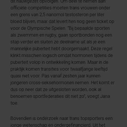
dit nauwgezet opvolgen. Om deel te nemen aan
officiële competities moeten trans vrouwen onder
een grens van 2,5 nanomol testosteron per liter
bloed blijven, maar dat levert hen nog geen ticket op
voor de Olympische Spelen. “Bij bepaalde sporten
als zwemmen en rugby, gaan sportbonden nog een
stap verder en sluiten ze deelname uit als je een
mannelijke puberteit hebt doorgemaakt. Deze regel
klinkt misschien logisch omdat hormonen tijdens de
puberteit volop in ontwikkeling komen. Maar in de
praktijk komen transities voor twaalfjarige leeftijd
quasi niet voor. Pas vanaf zestien jaar kunnen
jongeren cross-seksehormonen nemen. Het komt er
dus op neer dat ze uitgesloten worden, ook al
benoemen sportfederaties dit niet zo”, voegt Jana
toe.
Bovendien is onderzoek naar trans topsporters een
jonge wetenschap en ondergefinancierd. Uit het