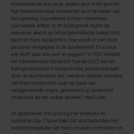
momenteel de ene na de andere deur in het gezicht.”
Hun thesisonderzoek herwerkten ze in het kader van
hun opleiding Journalistiek tot een verteerbaar
journalistiek artikel. In dit duidingsstuk wijzen de
kersverse alumni op het problematische beleid rond
sport en trans topsporters. Hoe wordt er met deze
personen omgegaan in de sportwereld? En vooral:
wie heeft daar iets over te zeggen? “In 2021 besliste
het Internationaal Olympisch Comité (IOC) dat het
transgenderbeleid in topsport mag worden bepaald
door de sportbonden zelf. Hierdoor gebeurt uitsluiting
van trans topsporters vaak op basis van
veralgemeende regels, gebaseerd op gedateerd
onderzoek en het nodige giswerk”, stelt Lotte.
Uit gesprekken met uroloog Piet Hoebeke en
topdokter Guy T’Sjoen blijkt dat sportfederaties het
testosterongehalte van trans vrouwen controleren en