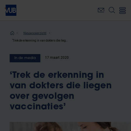
Overslaan
en
naar
de
inhoud
Kruimelpad
Nieuwsoverzicht
gaan
‘Trek de erkenning in van dokters die liegen over gevolgen vaccinaties’
17 maart 2020
In de media
‘Trek de erkenning in
van dokters die liegen
over gevolgen
vaccinaties’