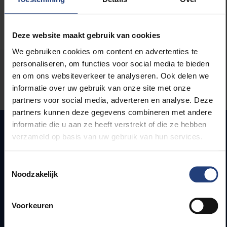
Deze website maakt gebruik van cookies
We gebruiken cookies om content en advertenties te
personaliseren, om functies voor social media te bieden
Stond er een fout op deze pagina?
en om ons websiteverkeer te analyseren. Ook delen we
informatie over uw gebruik van onze site met onze
Laat het ons weten
partners voor social media, adverteren en analyse. Deze
partners kunnen deze gegevens combineren met andere
informatie die u aan ze heeft verstrekt of die ze hebben
verzameld op basis van uw gebruik van hun services.
Snel naar
Toestemmingsselectie
Noodzakelijk
Webmail
Jobs
Lesroosters
Voorkeuren
Bereikbaarheid
Onderzoeksgroepen