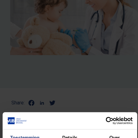
Share:
NULL
Toestemming
Details
Over