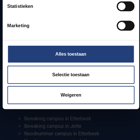
Statistieken
Campusfaciliteiten
Info voor
Marketing
Pers
Studenten
Alles toestaan
Personeel
PhD-studenten
Leerkrachten en secundaire scholen
Selectie toestaan
Werkstudenten
Internationale studenten
Weigeren
Bewaking en noodnummers
Bewaking campus in Etterbeek
Bewaking campus in Jette
Noodnummer campus in Etterbeek