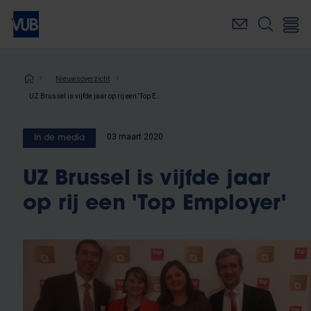
Overslaan
en
naar
de
inhoud
Kruimelpad
Nieuwsoverzicht
gaan
UZ Brussel is vijfde jaar op rij een 'Top Employer'
03 maart 2020
In de media
UZ Brussel is vijfde jaar
op rij een 'Top Employer'