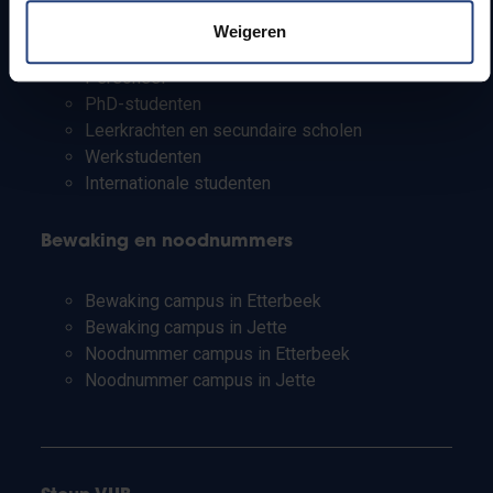
Pers
Weigeren
Studenten
Personeel
PhD-studenten
Leerkrachten en secundaire scholen
Werkstudenten
Internationale studenten
Bewaking en noodnummers
Bewaking campus in Etterbeek
Bewaking campus in Jette
Noodnummer campus in Etterbeek
Noodnummer campus in Jette