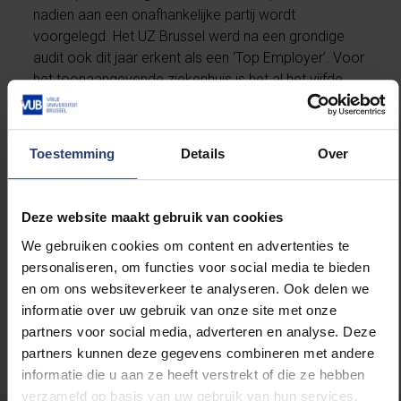
nadien aan een onafhankelijke partij wordt
voorgelegd. Het UZ Brussel werd na een grondige
audit ook dit jaar erkent als een ‘Top Employer’. Voor
het toonaangevende ziekenhuis is het al het vijfde
jaar op rij dat ze de label weten te strikken.
Toestemming
Details
Over
Lees meer over:
Deze website maakt gebruik van cookies
We gebruiken cookies om content en advertenties te
Maatschappij en engagement
personaliseren, om functies voor social media te bieden
en om ons websiteverkeer te analyseren. Ook delen we
informatie over uw gebruik van onze site met onze
partners voor social media, adverteren en analyse. Deze
partners kunnen deze gegevens combineren met andere
informatie die u aan ze heeft verstrekt of die ze hebben
verzameld op basis van uw gebruik van hun services.