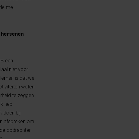
rde me.
n hersenen
UB een
aal niet voor
blemen is dat we
tiviteiten weten
erheid te zeggen
Ik heb
k doen bij
nen afspreken om
lde opdrachten
.”