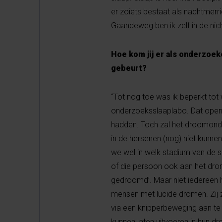
er zoiets bestaat als nachtmerr
Gaandeweg ben ik zelf in de ni
Hoe kom jij er als onderzoe
gebeurt?
“Tot nog toe was ik beperkt to
onderzoeksslaaplabo. Dat open
hadden. Toch zal het droomonde
in de hersenen (nog) niet kunne
we wel in welk stadium van de s
of die persoon ook aan het dro
gedroomd’. Maar niet iedereen 
mensen met lucide dromen. Zij z
via een knipperbeweging aan te
kunnen laten uitvoeren in hun dr