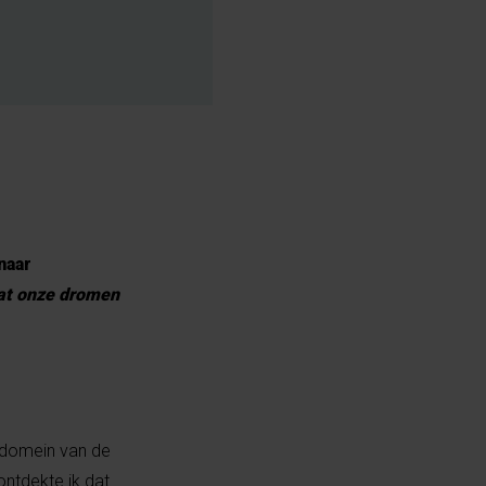
naar
t onze dromen
t domein van de
ontdekte ik dat