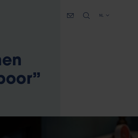
NL
men
poor”