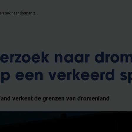
“Veel onderzoek naar dromen zat lang op een verkeerd spoor”
derzoek naar dro
op een verkeerd s
and verkent de grenzen van dromenland