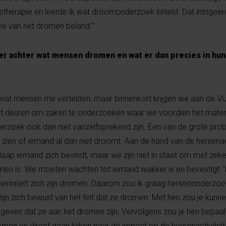
ietherapie en leerde ik wat droomonderzoek inhield. Dat intrigee
che van het dromen beland.”
ker achter wat mensen dromen en wat er dan precies in hu
t wat mensen me vertelden, maar binnenkort krijgen we aan de V
t deuren om zaken te onderzoeken waar we voordien het materi
rzoek ook dan niet vanzelfsprekend zijn. Een van de grote pro
n zien of iemand al dan niet droomt. Aan de hand van de hersenac
laap iemand zich bevindt, maar we zijn niet in staat om met zek
men is. We moeten wachten tot iemand wakker is en bevestigt: ‘
herinnert zich zijn dromen. Daarom zou ik graag hersenonderzoe
ijn zich bewust van het feit dat ze dromen. Met hen zou je kun
 geven dat ze aan het dromen zijn. Vervolgens zou je hen bepaa
omen en direct gaan kijken naar de impact op de hersenactiviteit