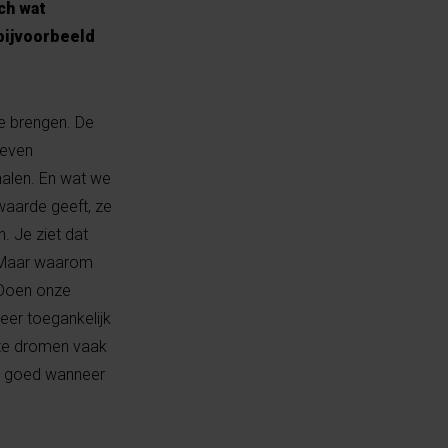
ch wat
bijvoorbeeld
te brengen. De
leven
alen. En wat we
waarde geeft, ze
. Je ziet dat
. Maar waarom
. Doen onze
eer toegankelijk
nze dromen vaak
er goed wanneer