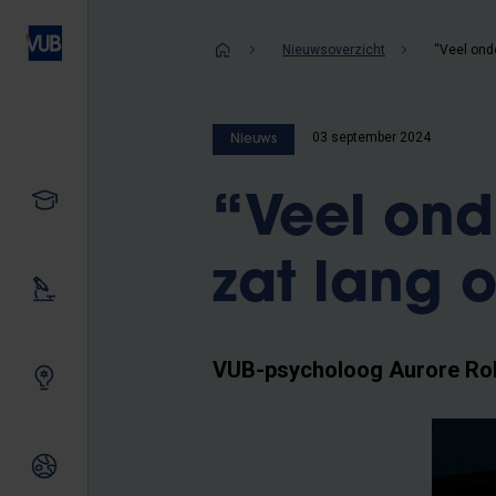
Overslaan
en
Kruimelpad
Nieuwsoverzicht
naar
de
inhoud
03 september 2024
Nieuws
gaan
Studeren
“Veel on
zat lang 
Ons onderzoek
VUB-psycholoog Aurore Rol
Samen innoveren
Internationale relaties