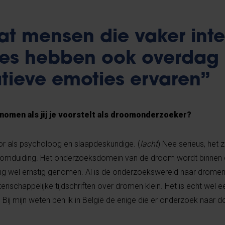
dat mensen die vaker int
ies hebben ook overdag
tieve emoties ervaren”
genomen als jij je voorstelt als droomonderzoeker?
or als psycholoog en slaapdeskundige. (
lacht
) Nee serieus, het z
droomduiding. Het onderzoeksdomein van de droom wordt binnen
g wel ernstig genomen. Al is de onderzoekswereld naar dromen 
tenschappelijke tijdschriften over dromen klein. Het is echt wel e
Bij mijn weten ben ik in België de enige die er onderzoek naar d