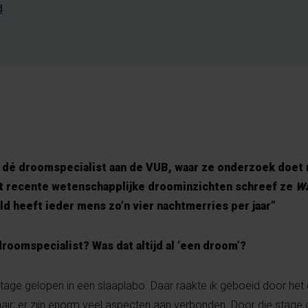
d
 dé droomspecialist aan de VUB, waar ze onderzoek doet 
t recente wetenschapplijke droominzichten schreef ze
Wa
ld heeft ieder mens zo’n vier nachtmerries per jaar”
roomspecialist? Was dat altijd al ‘een droom’?
 stage gelopen in een slaaplabo. Daar raakte ik geboeid door he
linair; er zijn enorm veel aspecten aan verbonden. Door die stage 