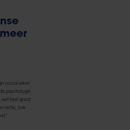
ense
 meer
ijn vooral leken
 de psychologie
niet heel groot
en niche, ook
oet.”