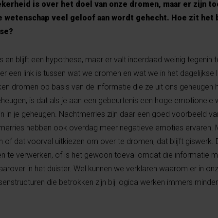
zekerheid is over het doel van onze dromen, maar er zijn to
e wetenschap veel geloof aan wordt gehecht. Hoe zit het 
ese?
is en blijft een hypothese, maar er valt inderdaad weinig tegenin 
er een link is tussen wat we dromen en wat we in het dagelijkse 
 dromen op basis van de informatie die ze uit ons geheugen h
heugen, is dat als je aan een gebeurtenis een hoge emotionele 
n in je geheugen. Nachtmerries zijn daar een goed voorbeeld van
tmerries hebben ook overdag meer negatieve emoties ervaren
 of dat voorval uitkiezen om over te dromen, dat blijft giswerk
 te verwerken, of is het gewoon toeval omdat die informatie m
aarover in het duister. Wel kunnen we verklaren waarom er in o
senstructuren die betrokken zijn bij logica werken immers mind