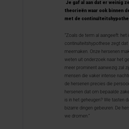
Je gaf al aan dat er weinig 
theorieën waar ook binnen d
met de continuïteitshypoth
“Zoals de term al aangeeft: het 
continuïteitshypothese zegt dat 
meemaken. Onze hersenen maken
weten uit onderzoek naar het ge
meer prominent aanwezig zal zij
mensen die vaker intense nach
de hersenen precies die persoon
hersenen dat om bepaalde zaken
is in het geheugen? We tasten d
bizarre dingen gebeuren. De her
we dromen.”