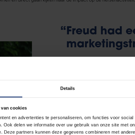
“Freud had 
marketingst
Dat we niet weten hoe dromen eruit zi
frappant. Maar eigenlijk weten we bitt
het domein van de droom als ik je boe
Details
eigenlijk?
“Als je op basis van de hersenactiviteit nog
 van cookies
iemand droomt of niet, maakt dat je bijvoo
ent en advertenties te personaliseren, om functies voor social
kunt weten wat de impact is van dromen o
. Ook delen we informatie over uw gebruik van onze site met on
e. Deze partners kunnen deze gegevens combineren met andere i
trauma’s. Veel vervolgonderzoek loopt daar