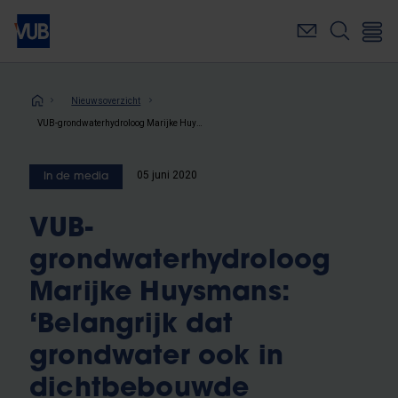
Overslaan
en
naar
de
inhoud
Kruimelpad
Nieuwsoverzicht
gaan
VUB-grondwaterhydroloog Marijke Huysmans: ‘Belangrijk dat grondwater ook in dichtbebouwde gebieden gerecupereerd wordt’
05 juni 2020
In de media
VUB-
grondwaterhydroloog
Marijke Huysmans:
‘Belangrijk dat
grondwater ook in
dichtbebouwde