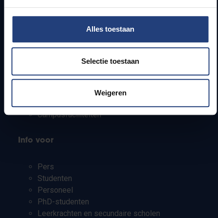
Alles toestaan
Snel naar
Webmail
Selectie toestaan
Jobs
Lesroosters
Bereikbaarheid
Weigeren
Onderzoeksgroepen
Campusfaciliteiten
Info voor
Pers
Studenten
Personeel
PhD-studenten
Leerkrachten en secundaire scholen