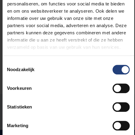
personaliseren, om functies voor social media te bieden
en om ons websiteverkeer te analyseren. Ook delen we
informatie over uw gebruik van onze site met onze
partners voor social media, adverteren en analyse. Deze
Lees meer over:
partners kunnen deze gegevens combineren met andere
informatie die u aan ze heeft verstrekt of die ze hebben
Maatschappij en engagement
verzameld op basis van uw gebruik van hun services.
Toestemmingsselectie
Noodzakelijk
Voorkeuren
Stond er een fout op deze pagina?
Statistieken
Laat het ons weten
Marketing