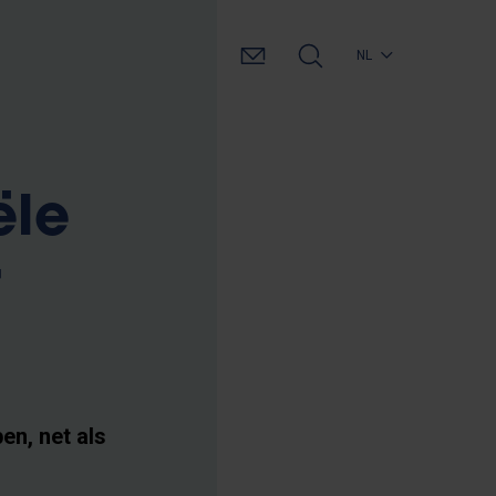
NL
ële
r
en, net als