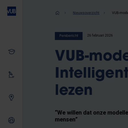
Overslaan
en
Kruimelpad
Nieuwsoverzicht
naar
de
inhoud
26 februari 2026
Persbericht
gaan
Studeren
VUB-modell
Intelligen
Ons onderzoek
lezen
Samen innoveren
“We willen dat onze modelle
mensen”
Internationale relaties