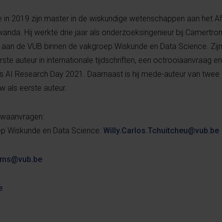
e in 2019 zijn master in de wiskundige wetenschappen aan het Afr
anda. Hij werkte drie jaar als onderzoeksingenieur bij Camertro
aat aan de VUB binnen de vakgroep Wiskunde en Data Science. Zi
eerste auteur in internationale tijdschriften, een octrooiaanvraag e
rs AI Research Day 2021. Daarnaast is hij mede-auteur van twe
w als eerste auteur.
iewaanvragen:
oep Wiskunde en Data Science:
Willy.Carlos.Tchuitcheu@vub.be
oms@vub.be
e