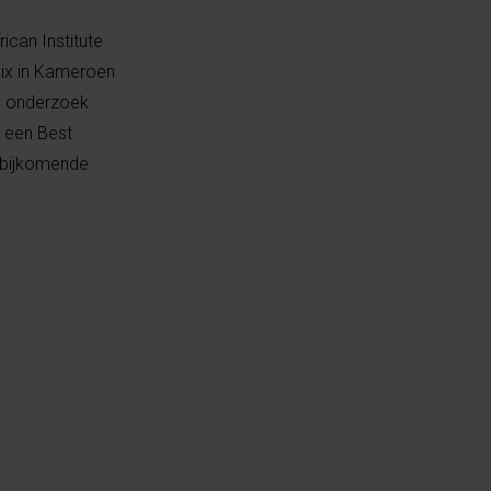
ican Institute
nix in Kameroen
jn onderzoek
n een Best
e bijkomende