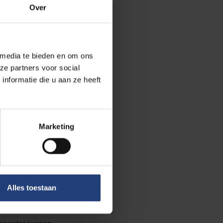
Over
nger reduceert
u uit. "We willen
 media te bieden en om ons
ze partners voor social
n training met
nformatie die u aan ze heeft
orgt voor
een strategische
Marketing
invariantie
, het
. Daardoor
Alles toestaan
van artificiële
conomische