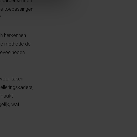
wbaarder kunnen
uwe toepassingen
"
ch herkennen
 de methode de
hoeveelheden
 voor taken
lleringskaders,
 maakt
lijk, wat