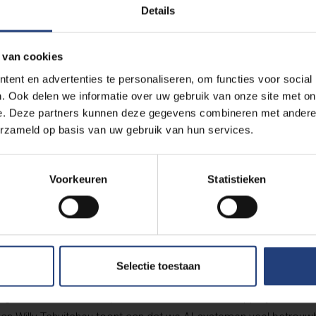
Details
ntwikkelde hij een structuurbewuste methode die tabellen niet la
 van cookies
taat te stellen tabellen natuurlijker te begrijpen", legt Tchuitche
ent en advertenties te personaliseren, om functies voor social
. Ook delen we informatie over uw gebruik van onze site met on
et simpelweg nabootsen van een principe dat is bepaald door hu
e. Deze partners kunnen deze gegevens combineren met andere i
rvan de onderliggende structuur begrijpen, net als mensen. Dat z
erzameld op basis van uw gebruik van hun services.
ller bruikbare inzichten, met name in sectoren waar tabeldata 
Voorkeuren
Statistieken
er robuust, onder meer omdat hij rekening houdt met
permutatie-
 meestal behouden, zelfs als rijen of kolommen worden herschikt
zelfs wanneer de vorm van de tabel wijzigt.
Selectie toestaan
nadrukt het belang van het onderzoek voor de bredere evolutie 
ing is een cruciale component in tal van maatschappelijke en e