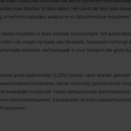
 van Willy Tchuitcheu toont aan dat we AI-systemen veel betrou
ders naar tabellen te laten kijken. Het opent de deur naar nie
g, in wetenschappelijke analyse en in data-intensieve industrieën.
sterke resultaten in twee centrale toepassingen: het automatis
orden van vragen op basis van tabeldata. Daarnaast verhoogt
nformatie-extractie, wat belangrijk is voor bedrijven die grote 
Hoewel grote taalmodellen (LLM's) steeds vaker worden gebruikt
automatiseerd redeneren, blijven wiskundig gemotiveerde mode
een belangrijke invalshoek. Naast datagestuurde automatisering
ere interpreteerbaarheid, transparantie en betrouwbaarheid moge
 AI-systemen.”