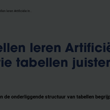
VUB-modellen leren Artificiële Intelligentie tabellen juister lezen
en leren Artifici
tie tabellen juiste
n de onderliggende structuur van tabellen begrijp