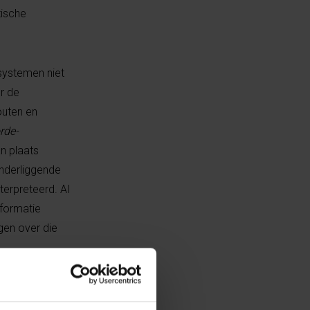
tische
-systemen niet
or de
outen en
rde-
an plaats
onderliggende
terpreteerd. AI
nformatie
en over die
isch kader dat
rij- en