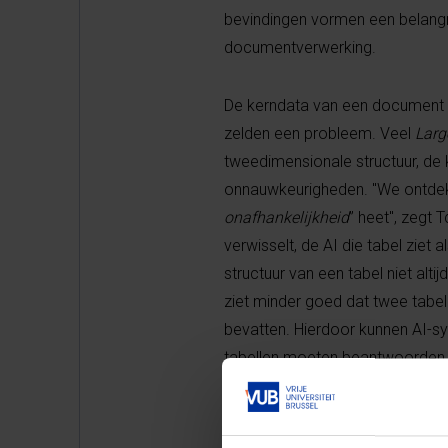
bevindingen vormen een belangrij
documentverwerking.
De kerndata van een document zi
zelden een probleem. Veel
Larg
tweedimensionale structuur, de k
onnauwkeurigheden. "We ontdekt
onafhankelijkheid
” heet", zegt 
verwisselt, de AI die tabel ziet
structuur van een tabel niet alt
ziet minder goed dat twee tabe
bevatten. Hierdoor kunnen AI-
tabellen moeten beantwoorden.
Tchuitcheu introduceerde daa
beschrijft hoe mensen tabellen i