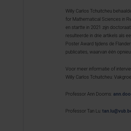
Willy Carlos Tchuitcheu behaald
for Mathematical Sciences in Rw
en startte in 2021 zijn doctor
resulteerde in drie artikels als 
Poster Award tijdens de Flande
publicaties, waarvan één opnieu
Voor meer informatie of interv
Willy Carlos Tchuitcheu: Vakgr
Professor Ann Dooms:
ann.do
Professor Tan Lu:
tan.lu@vub.b