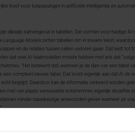
ke troef voor toepassingen in artificiële intelligentie en automa
jn dikwijls samengevat in tabellen. Die vormen voor huidige AI
e Language Models
zetten tabellen om in lineaire tekst, waardo
oppen en de relaties tussen cellen verloren gaan. Dat leidt tot f
en dat veel AI-taalmodellen moeite hebben met iets dat “
volgo
Tchuitcheu. "Het betekent dat, wanneer je de rijen van een tabel v
 als een compleet nieuwe tabel. Dat toont eigenlijk aan dat AI de 
ijd echt begrijpt. Daardoor kan de informatie verkeerd worden geïn
llen met van plaats verwisselde kolommmen eigenlijk dezelfde i
systemen minder nauwkeurige antwoorden geven wanneer ze vrag
"
rom het zogenaamde
Table Understanding principle
, een theoret
nterpreteren door elke cel automatisch te verbinden met de juiste 