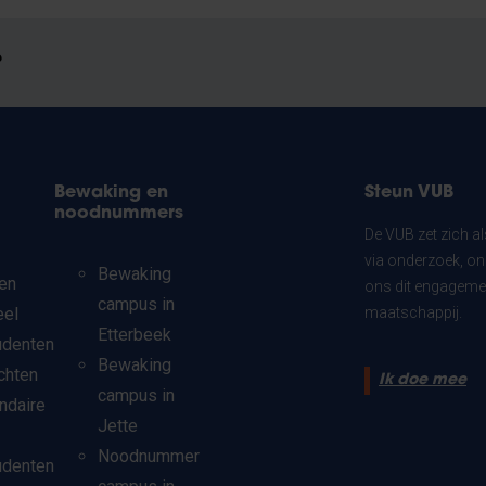
?
Bewaking en
Steun VUB
noodnummers
De VUB zet zich a
via onderzoek, on
Bewaking
en
ons dit engagemen
campus in
eel
maatschappij.
Etterbeek
udenten
Bewaking
chten
Ik doe mee
campus in
ndaire
Jette
Noodnummer
udenten