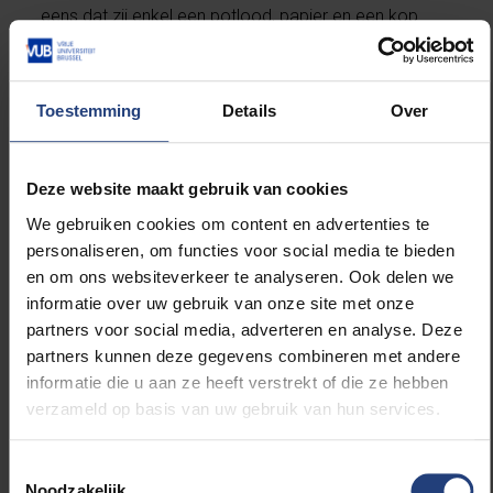
eens dat zij enkel een potlood, papier en een kop
koffie nodig hebben. Neem dat er ook gerust bij!
Professor Dooms de onderzoeksgroep
Digital
Toestemming
Details
Over
Mathematics
aan de VUB en is gespecialiseerd in
cryptografie, artificiële intelligentie en data science
met toepassingen in digitale schilderij en document-
Deze website maakt gebruik van cookies
analyse. Dooms is lid van het IEEE comité in
We gebruiken cookies om content en advertenties te
Information Forensics & Security en de
personaliseren, om functies voor social media te bieden
wetenschappelijke raad van Defensie. Ze is mede-
en om ons websiteverkeer te analyseren. Ook delen we
oprichter van het Platform Wiskunde Vlaanderen en
informatie over uw gebruik van onze site met onze
columniste bij EOS Wetenschap en De Tijd.
partners voor social media, adverteren en analyse. Deze
partners kunnen deze gegevens combineren met andere
Het boek “Wiskunde” is een uitgave van Nerdland, het
informatie die u aan ze heeft verstrekt of die ze hebben
boekenlabel van Lieven Scheire bij Borgerhoff &
verzameld op basis van uw gebruik van hun services.
Lamberigts en is vanaf 5 november verkrijgbaar in de
boekhandel.
Toestemmingsselectie
Noodzakelijk