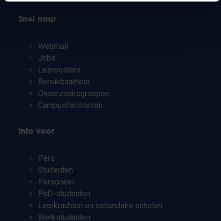
Snel naar
Webmail
Jobs
Lesroosters
Bereikbaarheid
Onderzoeksgroepen
Campusfaciliteiten
Info voor
Pers
Studenten
Personeel
PhD-studenten
Leerkrachten en secundaire scholen
Werkstudenten