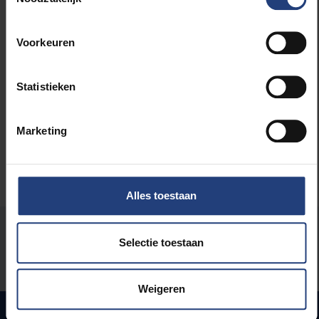
Voorkeuren
Lees meer over:
Statistieken
Maatschappij en engagement
Marketing
Alles toestaan
Stond er een fout op deze pagina?
Selectie toestaan
Laat het ons weten
Weigeren