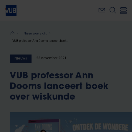
Overslaan
en
naar
de
inhoud
Kruimelpad
Nieuwsoverzicht
gaan
VUB professor Ann Dooms lanceert boek over wiskunde
23 november 2021
Nieuws
VUB professor Ann
Dooms lanceert boek
over wiskunde