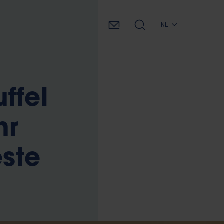
NL
ffel
hr
ste