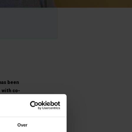
 has been
 with co-
ived the award
 of Risk and
ublished 10
Over