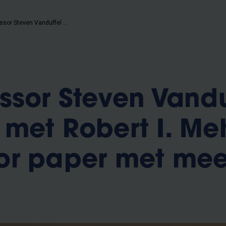
VUB-professor Steven Vanduffel bekroond met Robert I. Mehr Award voor paper met meeste impact
ssor Steven Vandu
met Robert I. Me
or paper met mee