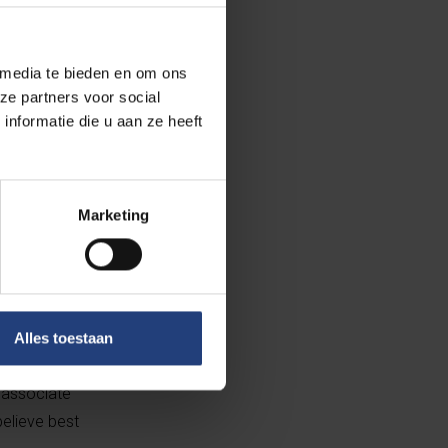
to its business
ures for the
 media te bieden en om ons
he approach is
ze partners voor social
lexible in the
nformatie die u aan ze heeft
e risk
 methods that
Marketing
r published in
ure to identify
Alles toestaan
ears previously
e associate
believe best