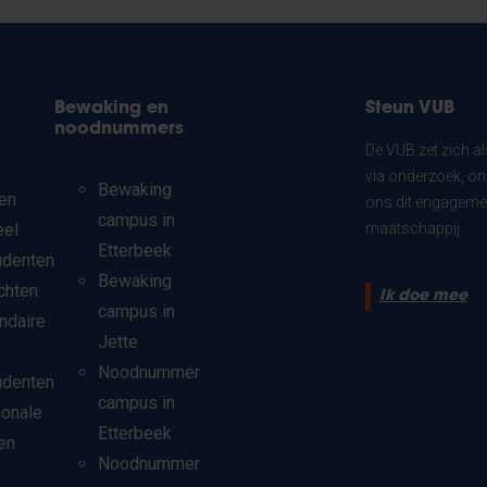
Bewaking en
Steun VUB
noodnummers
De VUB zet zich a
via onderzoek, on
Bewaking
en
ons dit engagemen
campus in
eel
maatschappij.
Etterbeek
udenten
Bewaking
chten
Ik doe mee
campus in
ndaire
Jette
Noodnummer
udenten
campus in
ionale
Etterbeek
en
Noodnummer