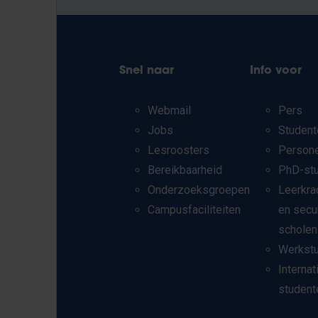
Snel naar
Info voor
Webmail
Pers
Jobs
Student
Lesroosters
Person
Bereikbaarheid
PhD-st
Onderzoeksgroepen
Leerkra
Campusfaciliteiten
en secu
scholen
Werkst
Internat
student