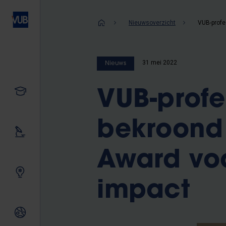
Overslaan
en
Kruimelpad
Nieuwsoverzicht
naar
de
inhoud
31 mei 2022
Nieuws
gaan
Studeren
VUB-profe
bekroond 
Ons onderzoek
Award vo
Samen innoveren
impact
Internationale relaties