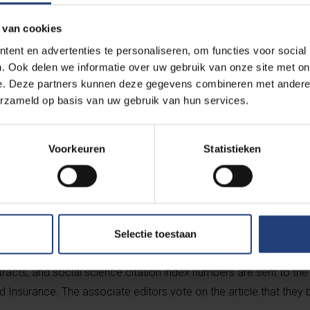
ramework for allocating the aggregate capital of a financial firm 
 van cookies
n optimization argument, requiring that the weighted sum of meas
ent en advertenties te personaliseren, om functies voor social
s losses from their respective allocated capitals be minimized. T
. Ook delen we informatie over uw gebruik van onze site met on
 to be close to the risk that necessitates holding it, and it is very f
e. Deze partners kunnen deze gegevens combineren met andere i
 objective function can reflect alternative definitions of corporat
erzameld op basis van uw gebruik van hun services.
lity, the general framework reproduces several capital allocation
ws for alternative interpretations and possible extensions.
Voorkeuren
Statistieken
American Risk and Insurance Association’s top prize for the pape
e ten years ago that has best stood the test of time. The proced
Selectie toestaan
: The articles published in the Journal of Risk and Insurance ten y
stracts, and social science citation index numbers are sent to th
nd Insurance. The associate editors vote on the article that they 