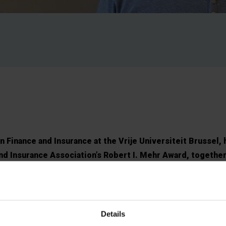
in Finance and Insurance at the Vrije Universiteit Brussel,
d Insurance Association’s Robert I. Mehr Award, together
 Tsanakas, and Emiliano Valdez. Professor Vanduffel rece
tal Allocation Principles”, published in 2012 in the Journal
r Award is granted each year to the author(s) of a paper p
t stood the test of time.
Details