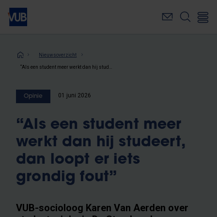
Overslaan
en
naar
de
inhoud
Kruimelpad
Nieuwsoverzicht
gaan
“Als een student meer werkt dan hij studeert, dan loopt er iets grondig fout”
01 juni 2026
Opinie
“Als een student meer
werkt dan hij studeert,
dan loopt er iets
grondig fout”
VUB-socioloog Karen Van Aerden over