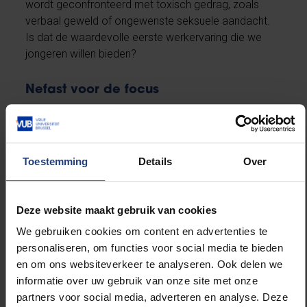
wordt geconfronteerd met toxisch gedrag, zoals
verbaal geweld of ongewenste seksuele aandacht.
Is dat de waardevolle eerste werkervaring die we
jongeren willen bieden?
Nefast voor de focus
Het argument dat studentenwerk de overgang naar
de arbeidsmarkt vergemakkelijkt, blijkt maar
gedeeltelijk te kloppen. De meeste studentenjobs
sluiten nauwelijks aan bij de gevolgde opleiding.
Toestemming
Details
Over
Weinig studenten kunnen vaardigheden die ze in hun
studie opdoen, toepassen in hun job.
Studentenarbeid is zelden een opstap naar een
Deze website maakt gebruik van cookies
toekomstige carrière, het is steeds vaker gewoon
We gebruiken cookies om content en advertenties te
een noodzakelijk middel om rond te komen, wat
personaliseren, om functies voor social media te bieden
nefast is voor de educatieve betrokkenheid en de
en om ons websiteverkeer te analyseren. Ook delen we
intellectuele focus die het hoger onderwijs vereist.
informatie over uw gebruik van onze site met onze
partners voor social media, adverteren en analyse. Deze