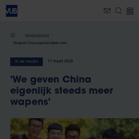
Overslaan
en
naar
de
inhoud
Kruimelpad
Nieuwsoverzicht
gaan
'We geven China eigenlijk steeds meer wapens'
17 maart 2020
In de media
'We geven China
eigenlijk steeds meer
wapens'