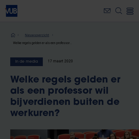
Overslaan
en
naar
de
inhoud
Kruimelpad
Nieuwsoverzicht
gaan
Welke regels gelden er als een professor wil bijverdienen buiten de werkuren?
17 maart 2020
In de media
Welke regels gelden er
als een professor wil
bijverdienen buiten de
werkuren?