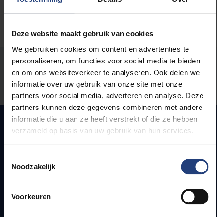
Deze website maakt gebruik van cookies
We gebruiken cookies om content en advertenties te
personaliseren, om functies voor social media te bieden
Stond er een fout op deze pagina?
en om ons websiteverkeer te analyseren. Ook delen we
informatie over uw gebruik van onze site met onze
Laat het ons weten
partners voor social media, adverteren en analyse. Deze
partners kunnen deze gegevens combineren met andere
informatie die u aan ze heeft verstrekt of die ze hebben
verzameld op basis van uw gebruik van hun services.
Snel naar
Toestemmingsselectie
Noodzakelijk
Webmail
Jobs
Lesroosters
Voorkeuren
Bereikbaarheid
Onderzoeksgroepen