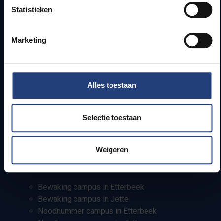
Statistieken
Campusfaciliteiten
Info voor
Marketing
Pers
Studenten
Alles toestaan
Personeel
PhD-studenten
Leerkrachten en secundaire scholen
Selectie toestaan
Werkstudenten
Internationale studenten
Weigeren
Bewaking en noodnummers
Bewaking campus in Etterbeek
Bewaking campus in Jette
Noodnummer campus in Etterbeek