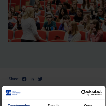
Share:
NULL
Toestemming
Details
Over