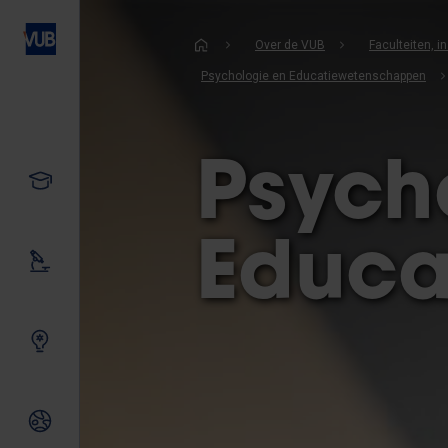
Overslaan
en
Kruimelpad
Over de VUB
Faculteiten, 
naar
Psychologie en Educatiewetenschappen
de
inhoud
gaan
Psych
Studeren
Educa
Ons onderzoek
Samen innoveren
Internationale relaties