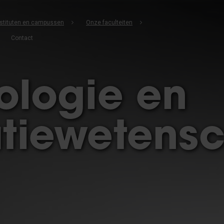
instituten en campussen
Onze faculteiten
Contact
ologie en
tiewetens