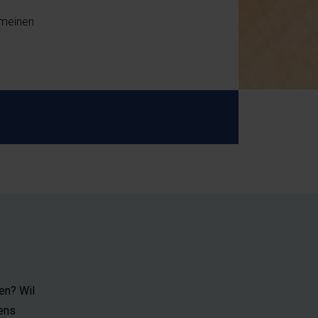
omeinen
en? Wil
ens