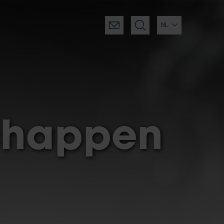
NL
chappen