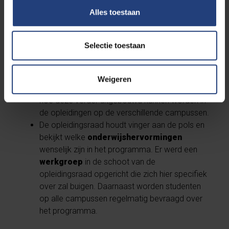
Alles toestaan
Waar is de opleiding nu al
mee bezig?
Selectie toestaan
De opleiding zet in op
blended learning,
Weigeren
peer- en co-teachingmethodes
en bekijkt
hoe deze verder uitgebouwd kunnen worden in
de opleidingen op de verschillende campussen.
De opleidingsraad houdt vinger aan de pols en
bekijkt welke
onderwijshervormingen
wenselijk zijn in het programma. Er werd een
werkgroep
in de schoot van de
opleidingsraad opgericht die zich hier specifiek
over zal buigen. Daarnaast worden studenten
op alle campussen regelmatig bevraagd over
het programma.