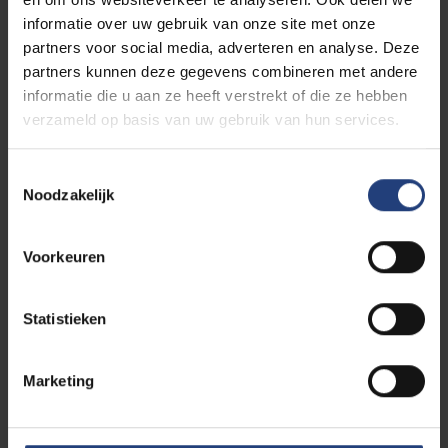
informatie over uw gebruik van onze site met onze
partners voor social media, adverteren en analyse. Deze
Er liggen nog opportuniteiten in het intensiever
partners kunnen deze gegevens combineren met andere
investeren in duurzame contacten met het
informatie die u aan ze heeft verstrekt of die ze hebben
werkveld om de uitgangspunten en werkwijze
verzameld op basis van uw gebruik van hun services.
van de educatieve master te kunnen (blijven)
garanderen.
Diversiteit is een belangrijk thema in de
Toestemmingsselectie
Noodzakelijk
opleiding, maar er zou nog meer aandacht
kunnen zijn voor de diversiteit van een
klasgroep (o.m. culturele of etnische diversiteit,
Voorkeuren
leer- en concentratiestoornissen,
ontwikkelingsstoornissen).
Het verder uitbouwen van een hecht netwerk
Statistieken
van partnerscholen en –mentoren in de regio’s
van de nieuwe locaties zouden de
Marketing
stageopportuniteiten van de studenten ten
goede komen.