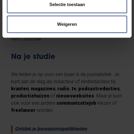
Selectie toestaan
Sportjournalist was én is haar droomjob. Sinds 2012
werkt Tess voor Sporza: achter de schermen op de
Weigeren
digitale redactie, als schermgezicht voor online
duiding, als podcasthost en als sportanker voor VRT
NWS Journaal.
Na je studie
We leiden je op voor een baan in de journalistiek. Je
kunt aan de slag als redacteur of eindredacteur bij
kranten
,
magazines
,
radio
,
tv
,
podcastredacties
,
productiehuizen
of
nieuwswebsites
. Maar je kunt
ook voor een andere
communicatiejob
kiezen of
freelancer
worden.
Ontdek je beroepsmogelijkheden