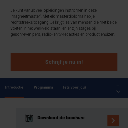
Je kunt vanuit veel opleidingen instromen in deze
‘magneetmaster’. Met elk masterdiploma heb je
rechtstreeks toegang.
Je krijgt les van mensen die met beide
voeten in het werkveld staan, en er zijn stages bij
geschreven pers, radio- en tv-redacties en productiehuizen.
Schrijf je nu in!
...
Introductie
Programma
Iets voor jou?
Download de brochure