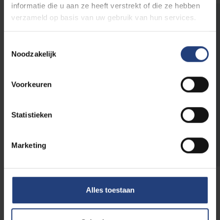
informatie die u aan ze heeft verstrekt of die ze hebben
verzameld op basis van uw gebruik van hun services.
Wist je dat we soms ook
Gerontologen zoeken aan de VUB?
Toestemmingsselectie
Je leest het goed. Een boeiende en zinvolle
Noodzakelijk
carrière uitbouwen als gerontoloog: het kan
ook bij jouw alma mater. Wij zijn een grote
organisatie en zoeken daarom naar heel
Voorkeuren
diverse profielen.
Statistieken
Ontdek welke vacatures momenteel
openstaan
Marketing
Alles toestaan
Meer over onze werking voor oud-