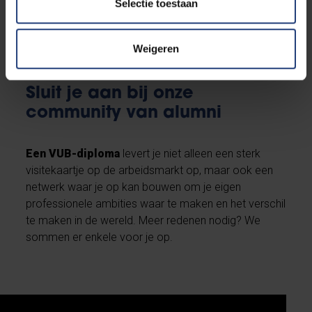
Selectie toestaan
studenten
Weigeren
Sluit je aan bij onze
community van alumni
Een VUB-diploma
levert je niet alleen een sterk
visitekaartje op de arbeidsmarkt op, maar ook een
netwerk waar je op kan bouwen om je eigen
professionele ambities waar te maken en het verschil
te maken in de wereld. Meer redenen nodig? We
sommen er enkele voor je op.