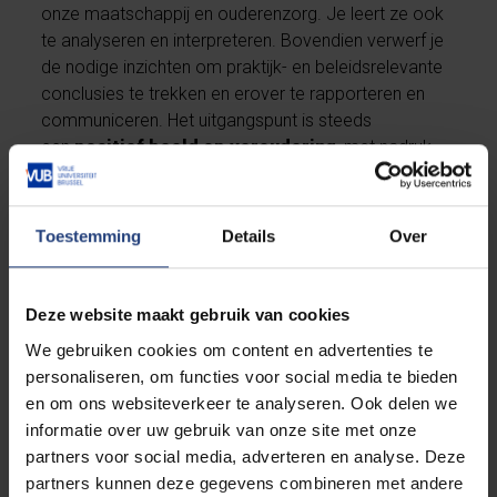
onze maatschappij en ouderenzorg. Je leert ze ook
te analyseren en interpreteren. Bovendien verwerf je
de nodige inzichten om praktijk- en beleidsrelevante
conclusies te trekken en erover te rapporteren en
communiceren. Het uitgangspunt is steeds
een
positief beeld op veroudering
, met nadruk
op de
ontwikkelingskansen
van ouderen en de
gunstige effecten van deze doelgroep op de
samenleving. De opleiding geeft je alle kansen om je
Toestemming
Details
Over
vaardigheden
als
expert
,
innovator
,
onderzoeker
en
beleidsma
ker
te ontwikkelen. Daarbij vertrek je vanuit een
Deze website maakt gebruik van cookies
kwaliteitsvolle en multidisciplinaire wetenschappelijke
We gebruiken cookies om content en advertenties te
methodiek, aangevuld met een
personaliseren, om functies voor social media te bieden
voortdurende
wisselwerking tussen theorie en
en om ons websiteverkeer te analyseren. Ook delen we
praktijk
.
informatie over uw gebruik van onze site met onze
partners voor social media, adverteren en analyse. Deze
partners kunnen deze gegevens combineren met andere