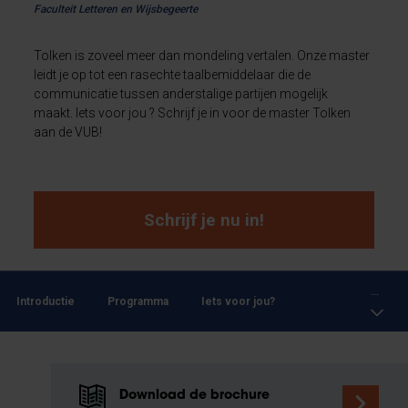
Faculteit Letteren en Wijsbegeerte
Tolken is zoveel meer dan mondeling vertalen. Onze master
leidt je op tot een rasechte taalbemiddelaar die de
communicatie tussen anderstalige partijen mogelijk
maakt. Iets voor jou ? Schrijf je in voor de master Tolken
aan de VUB!
Schrijf je nu in!
...
Introductie
Programma
Iets voor jou?
Download de brochure