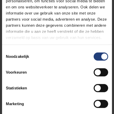
personaliseren, om functies voor social media te bieden
Andere beroepsverhalen van oud-
en om ons websiteverkeer te analyseren. Ook delen we
informatie over uw gebruik van onze site met onze
studenten
partners voor social media, adverteren en analyse. Deze
partners kunnen deze gegevens combineren met andere
informatie die u aan ze heeft verstrekt of die ze hebben
verzameld op basis van uw gebruik van hun services.
Toestemmingsselectie
Noodzakelijk
Voorkeuren
Statistieken
Marketing