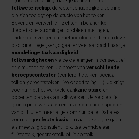
Tijdens de opleiding maak je kennis met de
tolkwetenschap
, de wetenschappelijke discipline
die zich toelegt op de studie van het tolken.
Bovendien verwerf je inzichten in belangrijke
theoretische stromingen, probleemstellingen,
onderzoeksvragen en -methodologieën binnen deze
discipline. Tegelijkertijd gaat er veel aandacht naar je
mondelinge taalvaardigheid
en
tolkvaardigheden
via de oefeningen in consecutief
en simultaan tolken. Je proeft van
verschillende
beroepscontexten
(conferentietolken, sociaal
tolken, gerechtstolken, live ondertiteling, ...). Je krijgt
voeling met het werkveld dankzij je
stage
en
docenten die vaak als tolk werken. Je verdiept je
grondig in je werktalen en in verschillende aspecten
van cultuur en meertalige communicatie. Dat alles
vormt de
perfecte basis
om aan de slag te gaan
als meertalig consulent, tolk, taalbemiddelaar,
fluistertolk, gesprekstolk of liaisontolk.