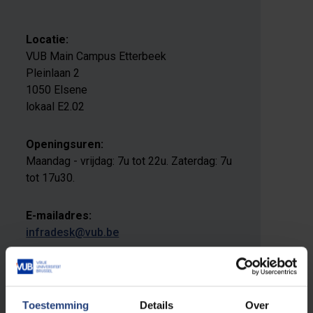
Locatie:
VUB Main Campus Etterbeek
Pleinlaan 2
1050 Elsene
lokaal E2.02
Openingsuren:
Maandag - vrijdag: 7u tot 22u. Zaterdag: 7u
tot 17u30.
E-mailadres:
infradesk@vub.be
Telefoon:
+32 2 629 27 98
Toestemming
Details
Over