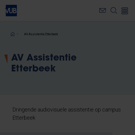
Overslaan
en
naar
de
inhoud
Kruimelpad
AV Assistentie Etterbeek
gaan
AV Assistentie
Etterbeek
Dringende audiovisuele assistentie op campus
Etterbeek