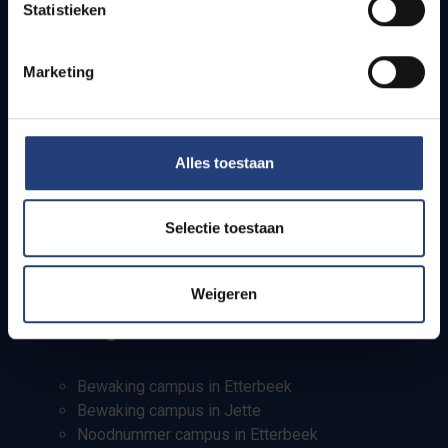
Onderzoeksgroepen
Statistieken
Campusfaciliteiten
Marketing
Info voor
Pers
Studenten
Alles toestaan
Personeel
PhD-studenten
Selectie toestaan
Leerkrachten en secundaire scholen
Werkstudenten
Internationale studenten
Weigeren
Bewaking en noodnummers
Bewaking campus in Etterbeek
Bewaking campus in Jette
Noodnummer campus in Etterbeek