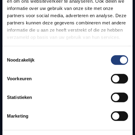
en om ons websiteverkeer te analyseren. Ook delen we
informatie over uw gebruik van onze site met onze
Snel naar
partners voor social media, adverteren en analyse. Deze
partners kunnen deze gegevens combineren met andere
Webmail
informatie die u aan ze heeft verstrekt of die ze hebben
Jobs
verzameld op basis van uw gebruik van hun services.
Lesroosters
Bereikbaarheid
Toestemmingsselectie
Onderzoeksgroepen
Noodzakelijk
Campusfaciliteiten
Voorkeuren
Info voor
Pers
Statistieken
Studenten
Personeel
Marketing
PhD-studenten
Leerkrachten en secundaire scholen
Werkstudenten