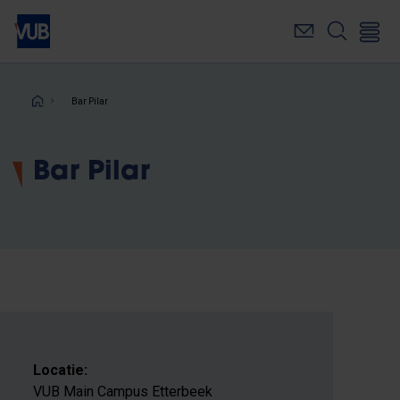
Overslaan
en
naar
de
inhoud
Kruimelpad
Bar Pilar
gaan
Bar Pilar
Locatie:
VUB Main Campus Etterbeek