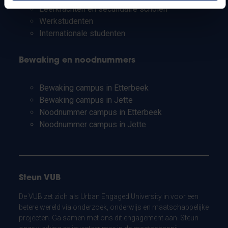
Leerkrachten en secundaire scholen
Werkstudenten
Internationale studenten
Bewaking en noodnummers
Bewaking campus in Etterbeek
Bewaking campus in Jette
Noodnummer campus in Etterbeek
Noodnummer campus in Jette
Steun VUB
De VUB zet zich als Urban Engaged University in voor een
betere wereld via onderzoek, onderwijs en maatschappelijke
projecten. Ga samen met ons dit engagement aan. Steun