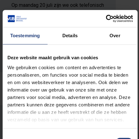
Op maandag 20 juli zijn we ook telefonisch
niet bereikbaar.
E-mailadres:
Toestemming
Details
Over
facwe@vub.be
Telefoon:
Deze website maakt gebruik van cookies
+32 2 629 12 95
We gebruiken cookies om content en advertenties te
personaliseren, om functies voor social media te bieden
en om ons websiteverkeer te analyseren. Ook delen we
informatie over uw gebruik van onze site met onze
partners voor social media, adverteren en analyse. Deze
partners kunnen deze gegevens combineren met andere
informatie die u aan ze heeft verstrekt of die ze hebben
Stond er een fout op deze pagina?
verzameld op basis van uw gebruik van hun services.
Laat het ons weten
Toestemmingsselectie