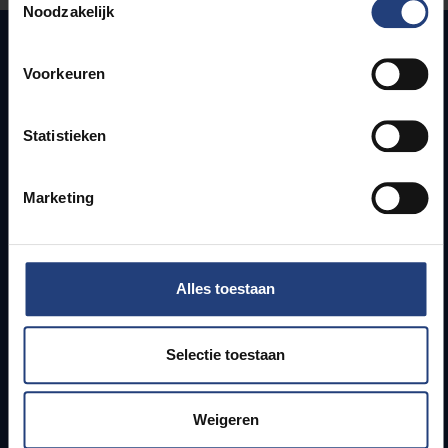
Noodzakelijk
Voorkeuren
Snel naar
Statistieken
Webmail
Jobs
Lesroosters
Marketing
Bereikbaarheid
Onderzoeksgroepen
Campusfaciliteiten
Alles toestaan
Info voor
Selectie toestaan
Pers
Studenten
Personeel
Weigeren
PhD-studenten