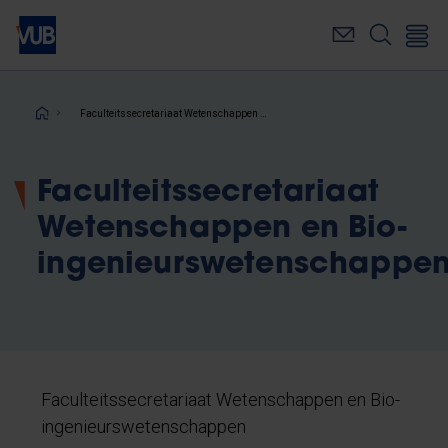
Overslaan
en
naar
de
inhoud
Kruimelpad
Faculteitssecretariaat Wetenschappen en Bio-ingenieurswetenschappen
gaan
Faculteitssecretariaat
Wetenschappen en Bio-
ingenieurswetenschappe
Faculteitssecretariaat Wetenschappen en Bio-
ingenieurswetenschappen