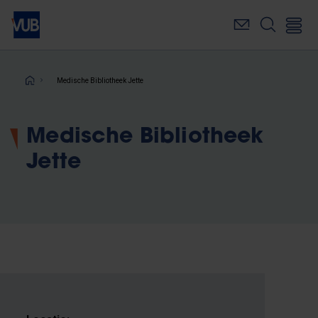
Overslaan
en
naar
de
inhoud
Kruimelpad
Medische Bibliotheek Jette
gaan
Medische Bibliotheek
Jette