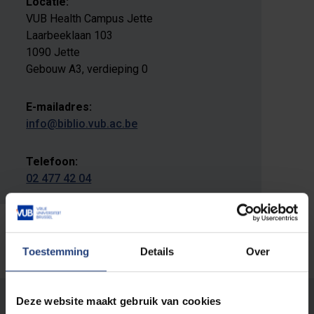
Locatie:
VUB Health Campus Jette
Laarbeeklaan 103
1090 Jette
Gebouw A3, verdieping 0
E-mailadres:
info@biblio.vub.ac.be
Telefoon:
02 477 42 04
Toestemming
Details
Over
Deze website maakt gebruik van cookies
Stond er een fout op deze pagina?