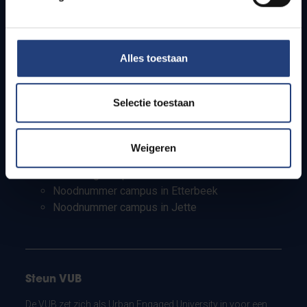
Studenten
Personeel
PhD-studenten
Leerkrachten en secundaire scholen
Alles toestaan
Werkstudenten
Internationale studenten
Selectie toestaan
Bewaking en noodnummers
Weigeren
Bewaking campus in Etterbeek
Bewaking campus in Jette
Noodnummer campus in Etterbeek
Noodnummer campus in Jette
Steun VUB
De VUB zet zich als Urban Engaged University in voor een