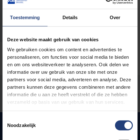
traindetrainergeneeskunde@vub.be
Toestemming
Details
Over
Telefoon:
+32 2 477 47 65
Deze website maakt gebruik van cookies
We gebruiken cookies om content en advertenties te
personaliseren, om functies voor social media te bieden
en om ons websiteverkeer te analyseren. Ook delen we
informatie over uw gebruik van onze site met onze
partners voor social media, adverteren en analyse. Deze
Stond er een fout op deze pagina?
partners kunnen deze gegevens combineren met andere
informatie die u aan ze heeft verstrekt of die ze hebben
Laat het ons weten
verzameld op basis van uw gebruik van hun services.
Toestemmingsselectie
Noodzakelijk
Snel naar