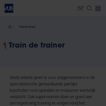
Overslaan
en
naar
de
inhoud
Kruimelpad
Train de trainer
gaan
Train de trainer
Sinds enkele jaren is voor stagemeesters in de
specialistische geneeskunde jaarlijks
bijscholen rond opleiden en evalueren wettelijk
verplicht. Ook supervisoren doen er goed aan
om regelmatig training te volgen rond het