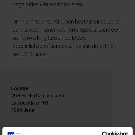
begeleiden van werkplekleren.
Om hierin te ondersteunen bestaat sinds 2016
de Train de Trainer voor Arts-Specialisten: een
samenwerking tussen de Master
Specialistische Geneeskunde aan de VUB en
het UZ Brussel.
Locatie:
VUB Health Campus Jette
Laarbeeklaan 103
1090 Jette
E-mailadres: