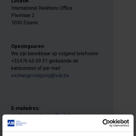
Locatie:
International Relations Office
Pleinlaan 2
1050 Elsene
Openingsuren:
We zijn bereikbaar op volgend telefoonnr
+32476 63 09 31 gedurende de
kantooruren of per mail :
exchange.outgoing@vub.be
E-mailadres:
exchange.outgoing@vub.be
Telefoon: