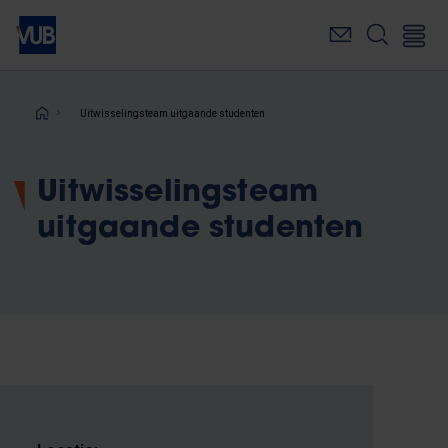
Overslaan
en
naar
de
inhoud
Kruimelpad
Uitwisselingsteam uitgaande studenten
gaan
Uitwisselingsteam
uitgaande studenten