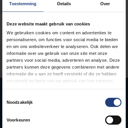
+32 2 614 81 01
Toestemming
Details
Over
Deze website maakt gebruik van cookies
We gebruiken cookies om content en advertenties te
personaliseren, om functies voor social media te bieden
en om ons websiteverkeer te analyseren. Ook delen we
Stond er een fout op deze pagina?
informatie over uw gebruik van onze site met onze
partners voor social media, adverteren en analyse. Deze
Laat het ons weten
partners kunnen deze gegevens combineren met andere
informatie die u aan ze heeft verstrekt of die ze hebben
verzameld op basis van uw gebruik van hun services.
Toestemmingsselectie
Snel naar
Noodzakelijk
Webmail
Voorkeuren
Jobs