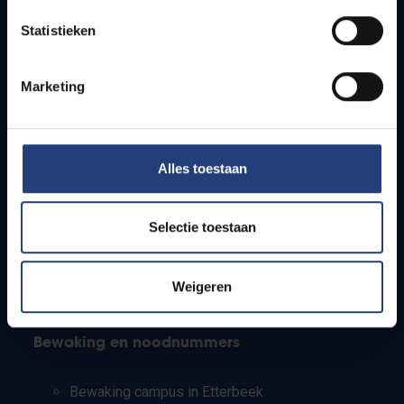
Lesroosters
Bereikbaarheid
Statistieken
Onderzoeksgroepen
Campusfaciliteiten
Marketing
Info voor
Pers
Alles toestaan
Studenten
Personeel
Selectie toestaan
PhD-studenten
Leerkrachten en secundaire scholen
Werkstudenten
Weigeren
Internationale studenten
Bewaking en noodnummers
Bewaking campus in Etterbeek