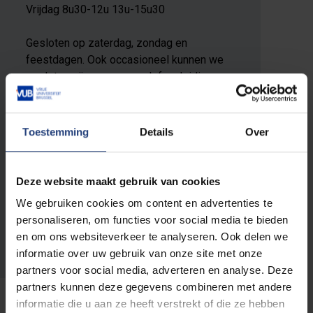
Vrijdag 8u30-12u 13u-15u30
Gesloten op zaterdag, zondag en
feestdagen. Ook occasioneel kunnen we
gesloten zijn wegens verlof, opleidingen,
…
Buiten de openingsuren is het secretariaat
Toestemming
Details
Over
digitaal bereikbaar via kima@vub.be.
E-mailadres:
Deze website maakt gebruik van cookies
kima@vub.be
We gebruiken cookies om content en advertenties te
personaliseren, om functies voor social media te bieden
Telefoon:
en om ons websiteverkeer te analyseren. Ook delen we
+32 2 477 44 20
informatie over uw gebruik van onze site met onze
partners voor social media, adverteren en analyse. Deze
partners kunnen deze gegevens combineren met andere
informatie die u aan ze heeft verstrekt of die ze hebben