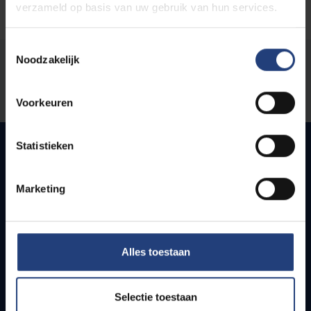
verzameld op basis van uw gebruik van hun services.
Toestemmingsselectie
Noodzakelijk
Stond er een fout op deze pagina?
Laat het ons weten
Voorkeuren
Statistieken
Snel naar
Marketing
Webmail
Jobs
Lesroosters
Alles toestaan
Bereikbaarheid
Onderzoeksgroepen
Campusfaciliteiten
Selectie toestaan