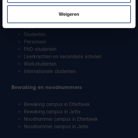
Info voor
Weigeren
Pers
Studenten
Personeel
PhD-studenten
Leerkrachten en secundaire scholen
Werkstudenten
Internationale studenten
Bewaking en noodnummers
Bewaking campus in Etterbeek
Bewaking campus in Jette
Noodnummer campus in Etterbeek
Noodnummer campus in Jette