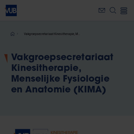
Overslaan
en
naar
de
inhoud
Kruimelpad
Vakgroepsecretariaat Kinesitherapie, Menselijke Fysiologie en Anatomie (KIMA)
gaan
Vakgroepsecretariaat
Kinesitherapie,
Menselijke Fysiologie
en Anatomie (KIMA)