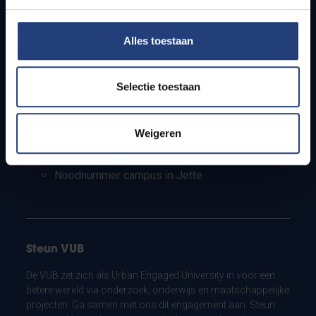
Leerkrachten en secundaire scholen
Werkstudenten
Alles toestaan
Internationale studenten
Selectie toestaan
Bewaking en noodnummers
Bewaking campus in Etterbeek
Weigeren
Bewaking campus in Jette
Noodnummer campus in Etterbeek
Noodnummer campus in Jette
Steun VUB
De VUB zet zich als Urban Engaged University in voor een
betere wereld via onderzoek, onderwijs en maatschappelijke
projecten. Ga samen met ons dit engagement aan. Steun