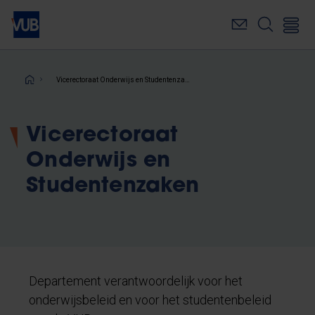
Overslaan
en
naar
de
inhoud
Kruimelpad
Vicerectoraat Onderwijs en Studentenzaken
gaan
Vicerectoraat
Onderwijs en
Studentenzaken
Departement verantwoordelijk voor het
onderwijsbeleid en voor het studentenbeleid