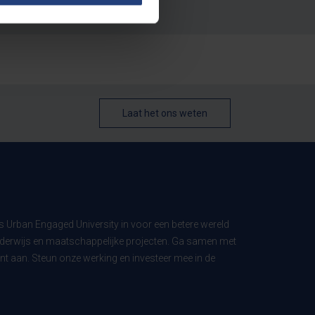
Laat het ons weten
ls Urban Engaged University in voor een betere wereld
derwijs en maatschappelijke projecten. Ga samen met
t aan. Steun onze werking en investeer mee in de