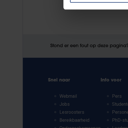
Stond er een fout op deze pagina
Snel naar
Info voor
Webmail
Pers
Jobs
Student
Lesroosters
Person
Bereikbaarheid
PhD-st