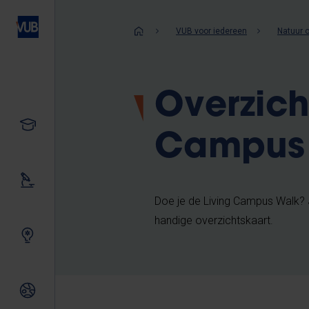
Overslaan
en
Kruimelpad
VUB voor iedereen
Natuur 
naar
de
inhoud
Overzich
gaan
Studeren
Campus
Ons onderzoek
Doe je de Living Campus Walk? 
handige overzichtskaart.
Samen innoveren
Internationale relaties