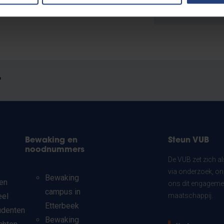
?
Bewaking en
Steun VUB
noodnummers
De VUB zet zich a
via onderzoek, on
Bewaking
en
ons dit engagemen
campus in
eel
maatschappij.
Etterbeek
udenten
Bewaking