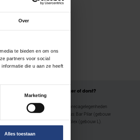
Over
 media te bieden en om ons
ze partners voor social
nformatie die u aan ze heeft
meer op de
Honger of dorst?
Marketing
het
Ontdek de horecagelegenheden
ulpturenpark op
op de campus: Bar Pilar (gebouw
pus: een uniek
Y) en 't Complex (gebouw L).
m.
Alles toestaan