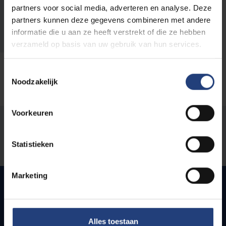
alef@vub.be
partners voor social media, adverteren en analyse. Deze
partners kunnen deze gegevens combineren met andere
0473364283
informatie die u aan ze heeft verstrekt of die ze hebben
verzameld op basis van uw gebruik van hun services.
Toestemmingsselectie
Noodzakelijk
Voorkeuren
Stond er een fout op deze pagina?
Statistieken
Laat het ons weten
Marketing
Snel naar
Alles toestaan