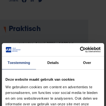
Share:
Praktisch
zaterdag, 4 april, 2026 - 14:00 tot
16:30
VUB Main Campus Etterbeek
Toestemming
Details
Over
Pleinlaan 2
1050 Elsene
Aula Q
Deze website maakt gebruik van cookies
Toon werkzaamheden op
We gebruiken cookies om content en advertenties te
deze locatie
personaliseren, om functies voor social media te bieden
en om ons websiteverkeer te analyseren. Ook delen we
Inschrijving tot
02 april 2026
informatie over uw gebruik van onze site met onze