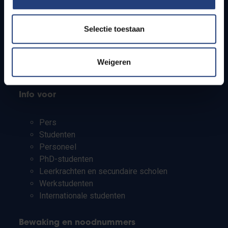
Webmail
Jobs
Selectie toestaan
Lesroosters
Bereikbaarheid
Onderzoeksgroepen
Weigeren
Campusfaciliteiten
Info voor
Pers
Studenten
Personeel
PhD-studenten
Leerkrachten en secundaire scholen
Werkstudenten
Internationale studenten
Bewaking en noodnummers