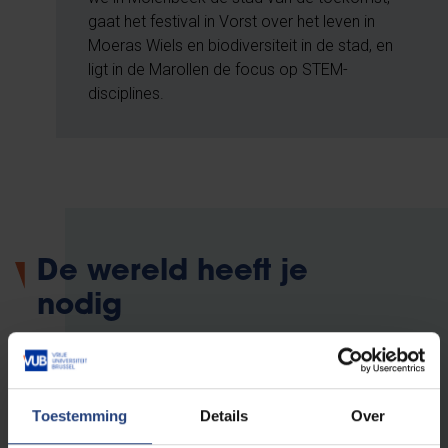
gaat het festival in Vorst over het leven in
Moeras Wiels en biodiversiteit in de stad, en
ligt in de Marollen de focus op STEM-
disciplines.
De wereld heeft je
nodig
Dit initiatief maakt deel uit van
het
publieksprogramma van de Vrije
Universiteit Brussel
. Dit programma is er
Toestemming
Details
Over
voor iedereen die vindt dat het anders kan in