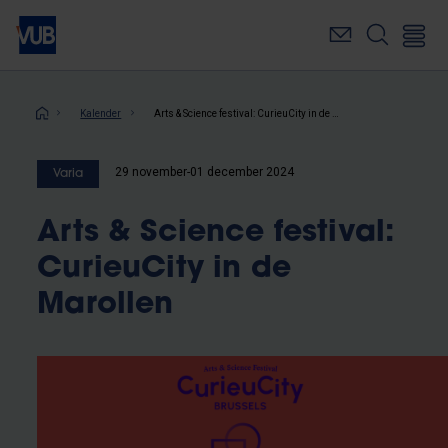
Overslaan
en
naar
de
inhoud
Kruimelpad
Kalender
Arts & Science festival: CurieuCity in de Marollen
gaan
29 november-01 december 2024
Varia
Arts & Science festival:
CurieuCity in de
Marollen