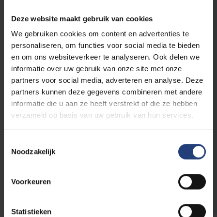
de wereld en gelooft dat wetenschappelijke
Deze website maakt gebruik van cookies
kennis, kritisch denken en dialoog een
belangrijke eerste stap zijn om je stempel te
We gebruiken cookies om content en advertenties te
drukken op jouw omgeving en de wereld.
personaliseren, om functies voor social media te bieden
en om ons websiteverkeer te analyseren. Ook delen we
Als Urban Engaged University wil de Vrije
informatie over uw gebruik van onze site met onze
Universiteit Brussel een drijvende kracht van
partners voor social media, adverteren en analyse. Deze
verandering in de wereld te zijn. Met ons
partners kunnen deze gegevens combineren met andere
academisch onderwijs en ons
informatie die u aan ze heeft verstrekt of die ze hebben
innovatief onderzoek dragen we bij aan de
verzameld op basis van uw gebruik van hun services.
Sustainable Development Goals van de
Verenigde Naties en drukken we mee
Toestemmingsselectie
onze stempel op de toekomst.
Noodzakelijk
Ontdek het programma
Voorkeuren
Statistieken